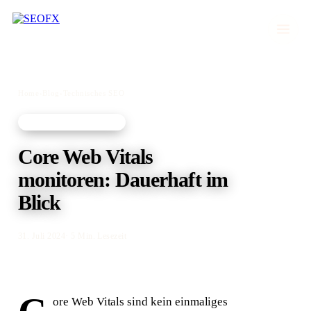
Home
›
Blog
›
Technisches SEO
TECHNISCHES SEO
Core Web Vitals
monitoren: Dauerhaft im
Blick
31. Juli 2024
· 5 Min. Lesezeit
ore Web Vitals sind kein einmaliges