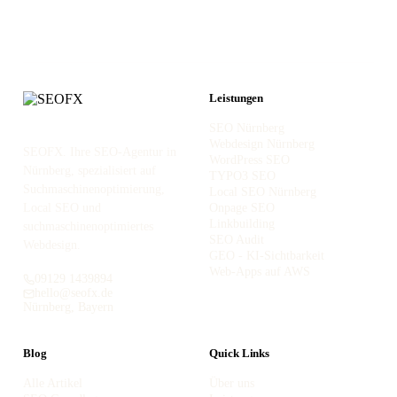
Leistungen
SEO Nürnberg
Webdesign Nürnberg
SEOFX. Ihre SEO-Agentur in
WordPress SEO
Nürnberg, spezialisiert auf
TYPO3 SEO
Suchmaschinenoptimierung,
Local SEO Nürnberg
Local SEO und
Onpage SEO
Linkbuilding
suchmaschinenoptimiertes
SEO Audit
Webdesign.
GEO - KI-Sichtbarkeit
Web-Apps auf AWS
09129 1439894
hello@seofx.de
Nürnberg, Bayern
Blog
Quick Links
Alle Artikel
Über uns