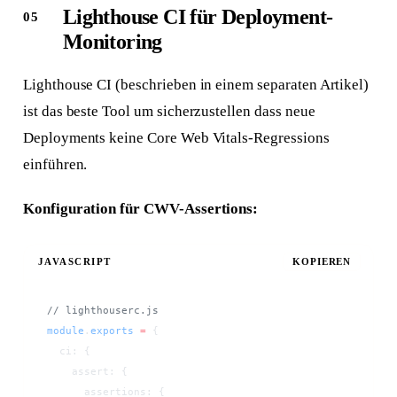
Lighthouse CI für Deployment-
Monitoring
Lighthouse CI (beschrieben in einem separaten Artikel)
ist das beste Tool um sicherzustellen dass neue
Deployments keine Core Web Vitals-Regressions
einführen.
Konfiguration für CWV-Assertions:
JAVASCRIPT
KOPIEREN
// lighthouserc.js
module
.
exports
 =
 {
  ci: {
    assert: {
      assertions: {