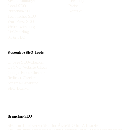
SEO Grundlagen
Leistungen
Local SEO
Preise
Branchen-SEO
Kontakt
Technisches SEO
WordPress SEO
Webentwicklung
Linkbuilding
KI & SEO
Kostenlose SEO-Tools
Onpage SEO-Checker
DSGVO-Website-Check
Google-Fonts-Checker
Redirect-Checker
Schema-Generator
SEO-Lexikon
Branchen-SEO
SEO für Handwerker
SEO für Ärzte
SEO für Zahnärzte