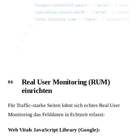
        'largest-contentful-paint'
: [
'error'
, { maxNumer
        'cumulative-layout-shift'
: [
'error'
, { maxNumeri
        'total-blocking-time'
: [
'warn'
, { maxNumericValu
      },
    },
  },
};
Real User Monitoring (RUM)
einrichten
Für Traffic-starke Seiten lohnt sich echtes Real User
Monitoring das Felddaten in Echtzeit erfasst:
Web Vitals JavaScript Library (Google):