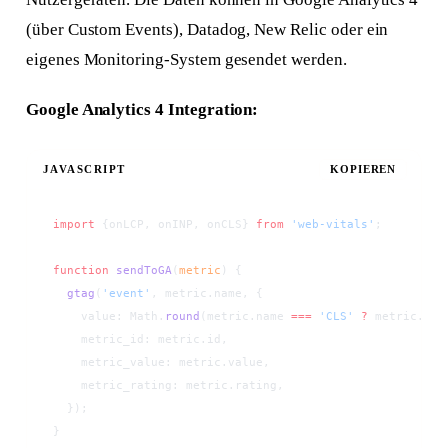
(über Custom Events), Datadog, New Relic oder ein
eigenes Monitoring-System gesendet werden.
Google Analytics 4 Integration:
JAVASCRIPT
KOPIEREN
import
 {onLCP, onINP, onCLS} 
from
 'web-vitals'
;
function
 sendToGA
(
metric
) {
  gtag
(
'event'
, metric.name, {
    value: Math.
round
(metric.name 
===
 'CLS'
 ?
 metric.val
    metric_id: metric.id,
    metric_value: metric.value,
    metric_rating: metric.rating,
  });
}