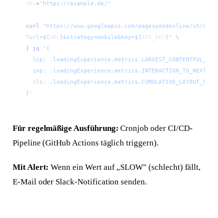
URL
=
"https://example.de/"
curl
 "https://www.googleapis.com/pagespeedonline/v5/runP
?url=${
URL
}&strategy=mobile&key=${
API_KEY
}"
 \
|
 jq
 '{
  lcp: .loadingExperience.metrics.LARGEST_CONTENTFUL_PAI
  inp: .loadingExperience.metrics.INTERACTION_TO_NEXT_PA
  cls: .loadingExperience.metrics.CUMULATIVE_LAYOUT_SHIF
}'
Für regelmäßige Ausführung:
Cronjob oder CI/CD-
Pipeline (GitHub Actions täglich triggern).
Mit Alert:
Wenn ein Wert auf „SLOW" (schlecht) fällt,
E-Mail oder Slack-Notification senden.