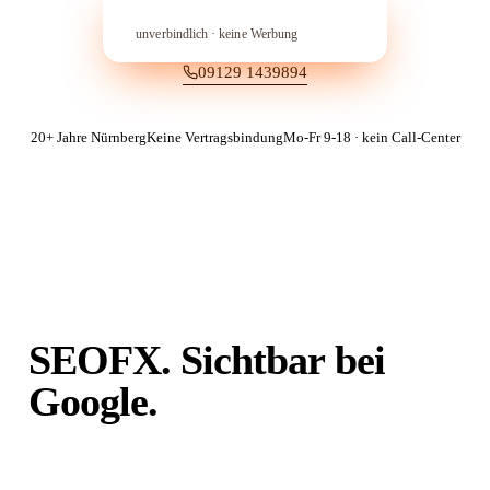
In 60 Sekunden anfragen
→︎
unverbindlich · keine Werbung
09129 1439894
20+ Jahre Nürnberg
Keine Vertragsbindung
Mo-Fr 9-18 · kein Call-Center
SEOFX. Sichtbar bei
Google.
Unabhängig von
Portalen.