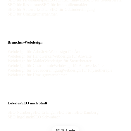
SEO für Physiotherapie
SEO für Rechtsanwälte
SEO für Steuerberater
SEO für Restaurants
SEO für Immobilienmakler
SEO für Autowerkstätten
SEO für Gebäudereinigung
SEO für Umzugsunternehmen
Branchen-Webdesign
Webdesign für Zahnärzte
Webdesign für Ärzte
Webdesign für Handwerker
Webdesign für Anwälte
Webdesign für Makler
Webdesign für Steuerberater
Webdesign für Gastronomie
Webdesign für Autowerkstätten
Webdesign für Gebäudereinigung
Webdesign für Physiotherapie
Webdesign für Umzugsunternehmen
Lokales SEO nach Stadt
SEO Nürnberg
SEO Erlangen
SEO Fürth
SEO Bamberg
SEO Ingolstadt
SEO Schwabach
82 %
·
1 min