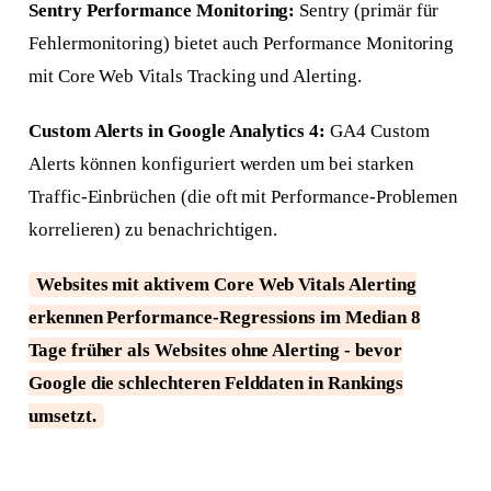
Sentry Performance Monitoring:
Sentry (primär für
Fehlermonitoring) bietet auch Performance Monitoring
mit Core Web Vitals Tracking und Alerting.
Antwort in 24 h
Custom Alerts in Google Analytics 4:
GA4 Custom
Anliegen wählen
Worum geht's?
Alerts können konfiguriert werden um bei starken
Neue Website
Traffic-Einbrüchen (die oft mit Performance-Problemen
Webseite + SEO von Grund auf
korrelieren) zu benachrichtigen.
Bestehende Website
Websites mit aktivem Core Web Vitals Alerting
Mehr Sichtbarkeit und Anfragen
erkennen Performance-Regressions im Median 8
Tage früher als Websites ohne Alerting - bevor
Google die schlechteren Felddaten in Rankings
umsetzt.