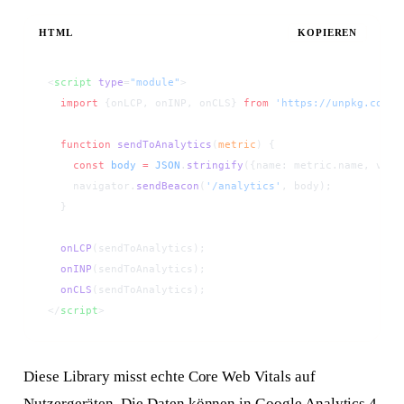
HTML
KOPIEREN
<
script
 type
=
"module"
>
  import
 {onLCP, onINP, onCLS} 
from
 'https://unpkg.com/w
  function
 sendToAnalytics
(
metric
) {
    const
 body
 =
 JSON
.
stringify
({name: metric.name, valu
    navigator.
sendBeacon
(
'/analytics'
, body);
  }
  onLCP
(sendToAnalytics);
  onINP
(sendToAnalytics);
  onCLS
(sendToAnalytics);
</
script
>
Diese Library misst echte Core Web Vitals auf
Nutzergeräten. Die Daten können in Google Analytics 4