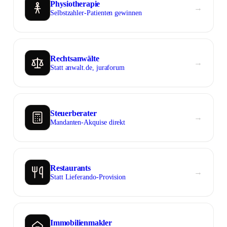
Physiotherapie
→︎
Selbstzahler-Patienten gewinnen
Rechtsanwälte
→︎
Statt anwalt.de, juraforum
Steuerberater
→︎
Mandanten-Akquise direkt
Restaurants
→︎
Statt Lieferando-Provision
Immobilienmakler
→︎