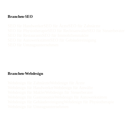
Branchen-SEO
SEO für Handwerker
SEO für Ärzte
SEO für Zahnärzte
SEO für Physiotherapie
SEO für Rechtsanwälte
SEO für Steuerberater
SEO für Restaurants
SEO für Immobilienmakler
SEO für Autowerkstätten
SEO für Gebäudereinigung
SEO für Umzugsunternehmen
Branchen-Webdesign
Webdesign für Zahnärzte
Webdesign für Ärzte
Webdesign für Handwerker
Webdesign für Anwälte
Webdesign für Makler
Webdesign für Steuerberater
Webdesign für Gastronomie
Webdesign für Autowerkstätten
Webdesign für Gebäudereinigung
Webdesign für Physiotherapie
Webdesign für Umzugsunternehmen