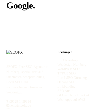
Google.
Unabhängig von
Portalen.
Leistungen
SEO Nürnberg
Webdesign Nürnberg
SEOFX. Ihre SEO-Agentur in
WordPress SEO
Nürnberg, spezialisiert auf
TYPO3 SEO
Suchmaschinenoptimierung,
Local SEO Nürnberg
Local SEO und
Onpage SEO
Linkbuilding
suchmaschinenoptimiertes
SEO Audit
Webdesign.
GEO - KI-Sichtbarkeit
Web-Apps auf AWS
09129 1439894
hello@seofx.de