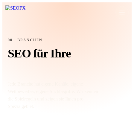
00 · BRANCHEN
SEO für Ihre
Branche.
Jede Branche hat eigene Kanäle, eigene
Wettbewerber, eigene Suchbegriffe. Wir kennen
die Spielregeln und zeigen sie Ihnen pro
Spezialgebiet.