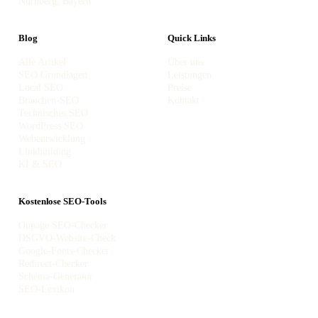
Nürnberg, Bayern
Blog
Quick Links
Alle Artikel
Über uns
SEO Grundlagen
Leistungen
Local SEO
Preise
Branchen-SEO
Kontakt
Technisches SEO
WordPress SEO
Webentwicklung
Linkbuilding
KI & SEO
Kostenlose SEO-Tools
Onpage SEO-Checker
DSGVO-Website-Check
Google-Fonts-Checker
Redirect-Checker
Schema-Generator
SEO-Lexikon