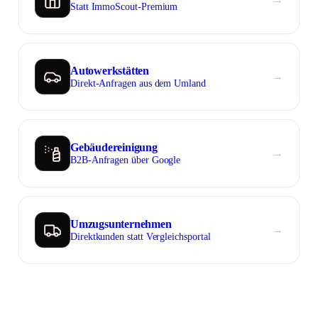
Statt ImmoScout-Premium
Autowerkstätten
→︎
Direkt-Anfragen aus dem Umland
Gebäudereinigung
→︎
B2B-Anfragen über Google
Umzugsunternehmen
→︎
Direktkunden statt Vergleichsportal
Antwort in 24 h
Anliegen wählen
Worum geht's?