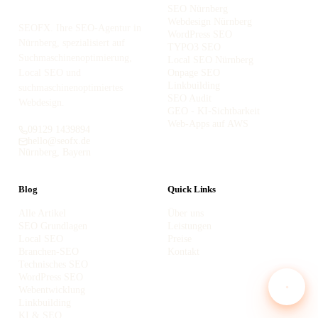
SEO Nürnberg
Webdesign Nürnberg
SEOFX. Ihre SEO-Agentur in
WordPress SEO
Nürnberg, spezialisiert auf
TYPO3 SEO
Suchmaschinenoptimierung,
Local SEO Nürnberg
Local SEO und
Onpage SEO
Linkbuilding
suchmaschinenoptimiertes
SEO Audit
Webdesign.
GEO - KI-Sichtbarkeit
Web-Apps auf AWS
09129 1439894
hello@seofx.de
Nürnberg, Bayern
Blog
Quick Links
Alle Artikel
Über uns
SEO Grundlagen
Leistungen
Local SEO
Preise
Branchen-SEO
Kontakt
Technisches SEO
WordPress SEO
Webentwicklung
Linkbuilding
KI & SEO