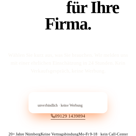
Platz 1
für Ihre
Firma.
Wählen Sie kurz aus, was Sie brauchen. Wir melden uns
mit einer ehrlichen Einschätzung in 24 Stunden. Kein
Verkaufs­gespräch, keine Werbung.
In 60 Sekunden anfragen
→︎
unverbindlich · keine Werbung
09129 1439894
20+ Jahre Nürnberg
Keine Vertragsbindung
Mo-Fr 9-18 · kein Call-Center