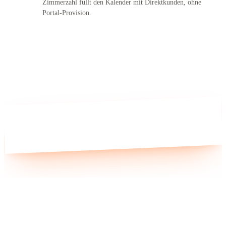
Zimmerzahl füllt den Kalender mit Direktkunden, ohne
Portal-Provision.
Ein
·
Fernumzug
·
enumzug