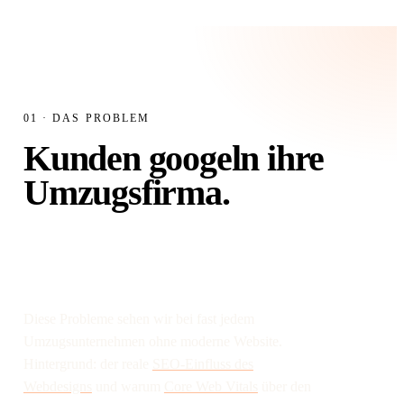
90402 Nürnberg
Von
91052 Erlangen
Nach
3 Zimmer
Größe
01 · DAS PROBLEM
Wunschtermin: 15. Juni
Kunden googeln ihre
Umzugsfirma.
Finden sie dort
überhaupt Sie?
Diese Probleme sehen wir bei fast jedem
Umzugsunternehmen ohne moderne Website.
Hintergrund: der reale
SEO-Einfluss des
Webdesigns
und warum
Core Web Vitals
über den