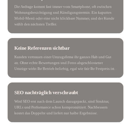
Die Anfrage kommt fast immer vom Smartphone, oft zwischen
Wohnungsbesichtigung und Kündigungstermin. Ein kaputtes
Mobil-Menü oder eine nicht klickbare Nummer, und der Kunde
wählt den nächsten Treffer.
Keine Referenzen sichtbar
Kunden vertrauen einer Umzugsfirma ihr ganzes Hab und Gut
an. Ohne echte Bewertungen und Fotos abgeschlossener
Umzüge wirkt Ihr Betrieb beliebig, egal wie fair Ihr Festpreis ist.
SEO nachträglich verschraubt
Wird SEO erst nach dem Launch dazugepackt, sind Struktur,
URLs und Performance schon kompromittiert. Nachbessern
kostet das Doppelte und liefert nur halbe Ergebnisse.