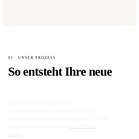
05 · UNSER PROZESS
So entsteht Ihre neue
Firmen-Website.
Klarer 4-Step-Prozess speziell für
Umzugsunternehmen, vom Briefing bis zur
fertigen Website mit Online-Umzugsanfrage. Mehr
zur Idee dahinter im Beitrag zu
Mobile-First-
Design
.