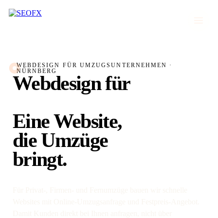
WEBDESIGN FÜR UMZUGSUNTERNEHMEN ·
NÜRNBERG
Webdesign für
Umzüge.
Eine Website,
die Umzüge
bringt.
Für Privat-, Firmen- und Fernumzüge bauen wir schnelle
Websites mit Online-Umzugsanfrage und Festpreis-Angebot.
Damit Kunden direkt bei Ihnen anfragen, nicht über