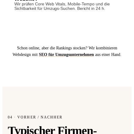
Wir prüfen Core Web Vitals, Mobile-Tempo und die
Sichtbarkeit für Umzugs-Suchen. Bericht in 24 h.
Gratis Website-Check in 24 h
→︎
Schon online, aber die Rankings stocken? Wir kombinieren
Webdesign mit
SEO für Umzugsunternehmen
aus einer Hand.
Antwort in 24 h
Anliegen wählen
Worum geht's?
Neue Website
Webseite + SEO von Grund auf
04 · VORHER / NACHHER
Typischer Firmen-
Bestehende Website
Mehr Sichtbarkeit und Anfragen