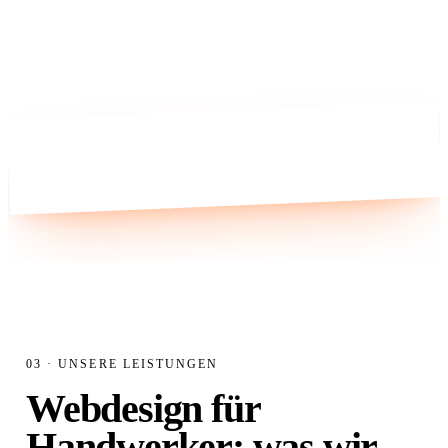
Heizung
·
Elektro
·
nitär
03 · UNSERE LEISTUNGEN
Webdesign für
Handwerker:
was wir