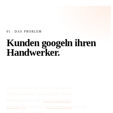
Dachreparatur
Leistung
90402 Nürnberg
Ort
schaden.jpg
✓
01 · DAS PROBLEM
Kunden googeln ihren
Handwerker.
Tauchen Sie dort
überhaupt auf?
Diese Probleme sehen wir bei fast jedem
Handwerksbetrieb ohne moderne Website.
Hintergrund: der reale
SEO-Einfluss des
Webdesigns
und warum
Core Web Vitals
über den
Erstkontakt entscheiden.