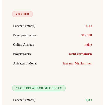
VORHER
Ladezeit (mobil)
6,1 s
PageSpeed Score
34 / 100
Online-Anfrage
keine
Projektgalerie
nicht vorhanden
Anfragen / Monat
fast nur MyHammer
NACH RELAUNCH MIT SEOFX
Ladezeit (mobil)
0,8 s