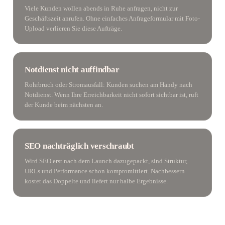
Viele Kunden wollen abends in Ruhe anfragen, nicht zur
Geschäftszeit anrufen. Ohne einfaches Anfrageformular mit Foto-
Upload verlieren Sie diese Aufträge.
Notdienst nicht auffindbar
Rohrbruch oder Stromausfall: Kunden suchen am Handy nach
Notdienst. Wenn Ihre Erreichbarkeit nicht sofort sichtbar ist, ruft
der Kunde beim nächsten an.
SEO nachträglich verschraubt
Wird SEO erst nach dem Launch dazugepackt, sind Struktur,
URLs und Performance schon kompromittiert. Nachbessern
kostet das Doppelte und liefert nur halbe Ergebnisse.