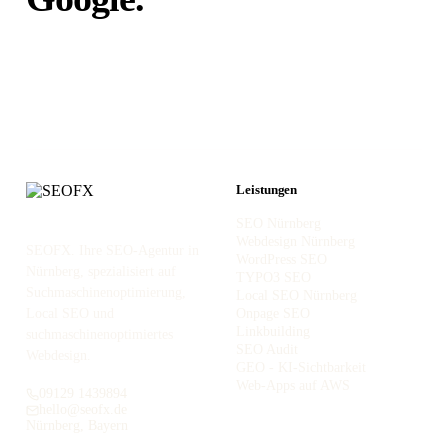
Unabhängig von
Portalen.
Leistungen
SEO Nürnberg
Webdesign Nürnberg
SEOFX. Ihre SEO-Agentur in
WordPress SEO
Nürnberg, spezialisiert auf
TYPO3 SEO
Suchmaschinenoptimierung,
Local SEO Nürnberg
Local SEO und
Onpage SEO
Linkbuilding
suchmaschinenoptimiertes
SEO Audit
Webdesign.
GEO - KI-Sichtbarkeit
Web-Apps auf AWS
09129 1439894
hello@seofx.de
Nürnberg, Bayern