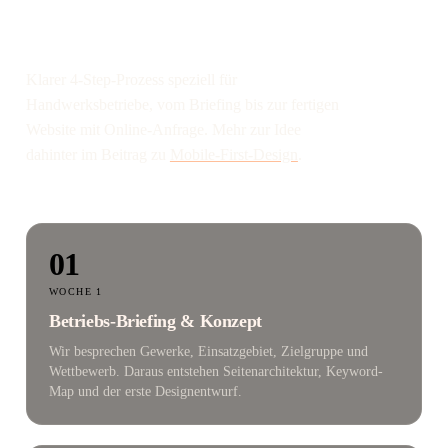
Betriebs-Website.
Klarer 4-Step-Prozess speziell für
Handwerksbetriebe, vom Briefing bis zur fertigen
Website mit Online-Anfrage. Mehr zur Idee
dahinter im Beitrag zu
Mobile-First-Design
.
01
WOCHE 1
Betriebs-Briefing & Konzept
Wir besprechen Gewerke, Einsatzgebiet, Zielgruppe und
Wettbewerb. Daraus entstehen Seitenarchitektur, Keyword-
Map und der erste Designentwurf.