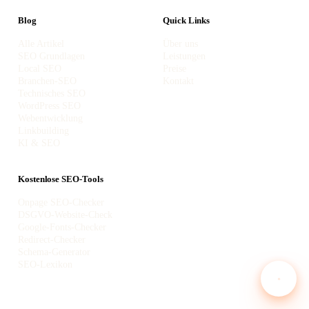
Blog
Quick Links
Alle Artikel
Über uns
SEO Grundlagen
Leistungen
Local SEO
Preise
Branchen-SEO
Kontakt
Technisches SEO
WordPress SEO
Webentwicklung
Linkbuilding
KI & SEO
Kostenlose SEO-Tools
Onpage SEO-Checker
DSGVO-Website-Check
Google-Fonts-Checker
Redirect-Checker
Schema-Generator
SEO-Lexikon