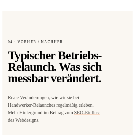
04 · VORHER / NACHHER
Typischer Betriebs-
Relaunch.
Was sich
messbar verändert.
Antwort in 24 h
Anliegen wählen
Worum geht's?
Reale Veränderungen, wie wir sie bei
Handwerker-Relaunches regelmäßig erleben.
Neue Website
Webseite + SEO von Grund auf
Mehr Hintergrund im Beitrag zum
SEO-Einfluss
des Webdesigns
.
Bestehende Website
Mehr Sichtbarkeit und Anfragen