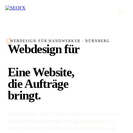
WEBDESIGN FÜR HANDWERKER · NÜRNBERG
Webdesign für
Handwerker.
Eine Website,
die Aufträge
bringt.
Für Dachdecker, SHK, Elektriker, Maler und Co. bauen wir
schnelle Websites mit Online-Anfrage, Projektgalerie und
klaren Leistungen. Damit Kunden Sie direkt über Google
UNSERE LEISTUNGEN