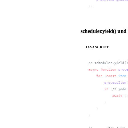
});
scheduler.yield() und
JAVASCRIPT
// scheduler.yield(
async
 function
 proc
    for
 (
const
 item
        processItem
        if
 (
/* jede
            await
 s
        }
    }
}