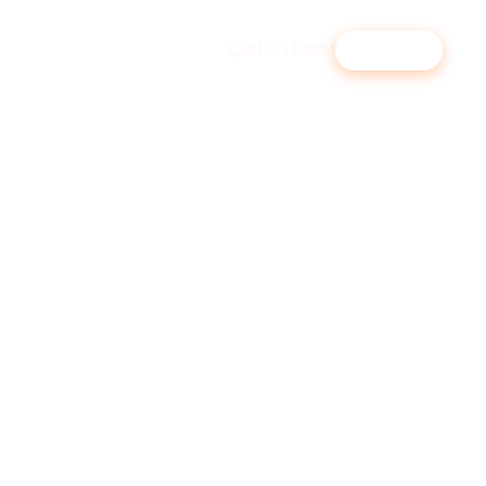
09129 1439894
Beratung
↗︎
Physiotherapie
Selbstzahler-Patienten gewinnen
Immobilienmakler
Statt ImmoScout-Premium