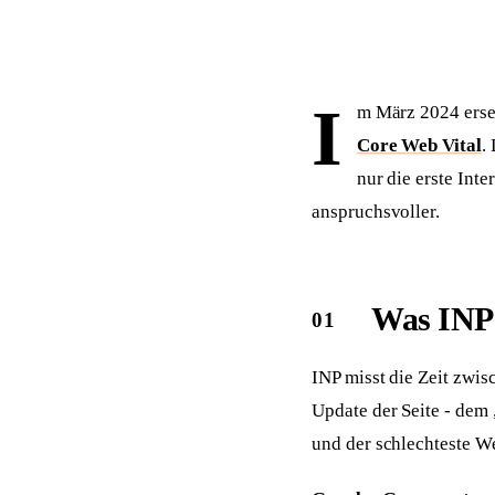
Sichtbar in ChatGPT, Perplexity & Co.
Zahnärzte
Ärzte
Praxis-Website mit Online-Termin
Praxis-Website + Vide
Makler
Steuerberater
I
Mit Immobilienbewertung
Kanzlei-Website + Ers
m März 2024 erset
Core Web Vital
.
Gebäudereinigung
Physiotherapie
B2B-Website mit Angebotsanfrage
Praxis-Website mit On
nur die erste Int
anspruchsvoller.
Was INP 
INP misst die Zeit zwis
Update der Seite - dem 
und der schlechteste W