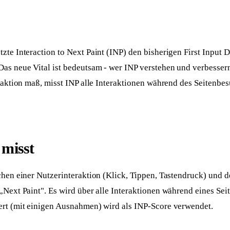
Skalierbare Anwendungen, hosted in EU
Handwerker
osprechstunde
Website mit Online-Anfrage
Gastronomie
tgespräch
Website mit Tischreservierung
zte Interaction to Next Paint (INP) den bisherigen First Input De
 Das neue Vital ist bedeutsam - wer INP verstehen und verbesse
Umzüge
line-Termin
Website mit Online-Umzugsanfrage
eraktion maß, misst INP alle Interaktionen während des Seitenbes
misst
chen einer Nutzerinteraktion (Klick, Tippen, Tastendruck) und 
„Next Paint". Es wird über alle Interaktionen während eines Se
ert (mit einigen Ausnahmen) wird als INP-Score verwendet.