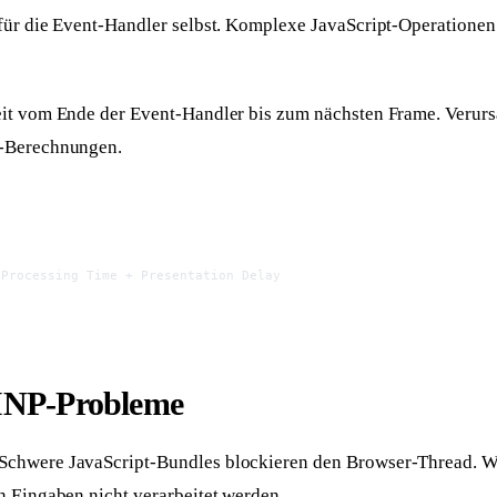
für die Event-Handler selbst. Komplexe JavaScript-Operationen
it vom Ende der Event-Handler bis zum nächsten Frame. Verur
-Berechnungen.
 Processing Time + Presentation Delay
Antwort in 24 h
Anliegen wählen
Worum geht's?
INP-Probleme
Neue Website
Bestehende Website
Webseite + SEO von
Mehr Sichtbarkeit und
Schwere JavaScript-Bundles blockieren den Browser-Thread. W
Grund auf
Anfragen
n Eingaben nicht verarbeitet werden.