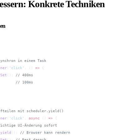
essern: Konkrete Techniken
hen
synchron in einem Task
ener
(
'click'
, () 
=>
 {
aSet
(); 
// 400ms
        
// 100ms
ufteilen mit scheduler.yield()
ener
(
'click'
, 
async
 () 
=>
 {
Wichtige UI-Änderung sofort
.
yield
(); 
// Browser kann rendern
aSet
(); 
// Rest danach