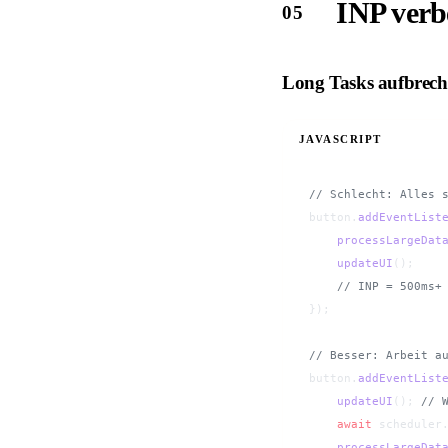
INP verb
Long Tasks aufbrec
JAVASCRIPT
// Schlecht: Alles 
button.
addEventList
    processLargeDat
    updateUI
();    
    // INP = 500ms+
});
// Besser: Arbeit a
button.
addEventList
    updateUI
(); 
// 
    await
 scheduler
    processLargeDat