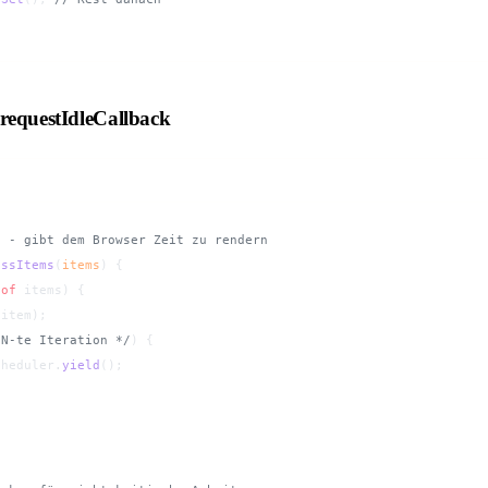
 requestIdleCallback
) - gibt dem Browser Zeit zu rendern
essItems
(
items
) {
 of
 items) {
(item);
 N-te Iteration */
) {
cheduler.
yield
();