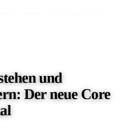
stungen
Branchen
Preise
Über uns
Blog
Zahnärzte
Webdesign Nürnberg
b, Sanego
Privatleistungen sichtbar machen
Astro-Webdesign + SEO aus einer Hand
Restaurants
TYPO3 SEO
irekt
Statt Lieferando-Provision
stehen und
Enterprise-CMS spezialisiert
Umzugsunternehmen
Onpage SEO
oogle
Direktkunden statt Vergleichsportal
ern: Der neue Core
Content, Struktur, Keyword-Strategie
al
SEO Audit
Technische Tiefenanalyse Ihrer Seite
Web-Apps auf AWS
eit