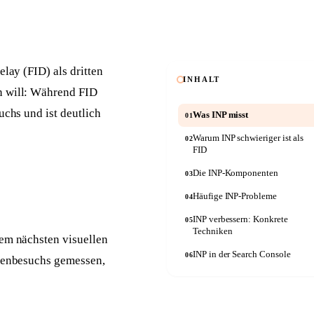
Anwälte
Seriöse Kanzlei-Website
Autowerkstätten
Kfz-Website mit Online-Termin
lay (FID) als dritten
INHALT
rn will: Während FID
uchs und ist deutlich
Was INP misst
01
Warum INP schwieriger ist als
02
FID
Die INP-Komponenten
03
Häufige INP-Probleme
04
INP verbessern: Konkrete
05
Techniken
dem nächsten visuellen
INP in der Search Console
06
itenbesuchs gemessen,