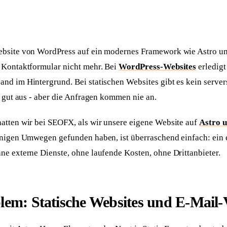
Skalierbare Anwendungen, hosted in EU
Handwerker
osprechstunde
Website mit Online-Anfrage
Gastronomie
tgespräch
Website mit Tischreservierung
ebsite von WordPress auf ein modernes Framework wie Astro umg
s Kontaktformular nicht mehr. Bei
WordPress-Websites
erledig
Umzüge
line-Termin
Website mit Online-Umzugsanfrage
and im Hintergrund. Bei statischen Websites gibt es kein serve
t gut aus - aber die Anfragen kommen nie an.
atten wir bei SEOFX, als wir unsere eigene Website auf
Astro u
inigen Umwegen gefunden haben, ist überraschend einfach: ein
ne externe Dienste, ohne laufende Kosten, ohne Drittanbieter.
lem: Statische Websites und E-Mail