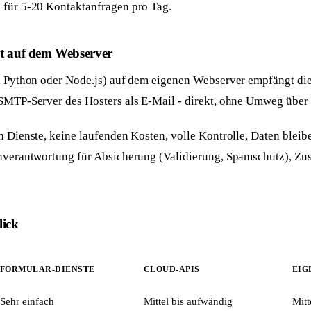
 für 5-20 Kontaktanfragen pro Tag.
t auf dem Webserver
P, Python oder Node.js) auf dem eigenen Webserver empfängt di
 SMTP-Server des Hosters als E-Mail - direkt, ohne Umweg über 
n Dienste, keine laufenden Kosten, volle Kontrolle, Daten blei
enverantwortung für Absicherung (Validierung, Spamschutz), Zus
Antwort in 24 h
lick
Anliegen wählen
Worum geht's?
Neue Website
Bestehende Website
FORMULAR-DIENSTE
CLOUD-APIS
EIG
Webseite + SEO von
Mehr Sichtbarkeit und
Grund auf
Anfragen
Sehr einfach
Mittel bis aufwändig
Mitt