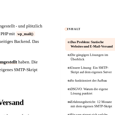
Anwälte
Seriöse Kanzlei-Website
Autowerkstätten
Kfz-Website mit Online-Termin
estellt - und plötzlich
INHALT
t PHP mit
wp_mail()
rseitiges Backend. Das
Das Problem: Statische
01
Websites und E-Mail-Versand
Die gängigen Lösungen im
02
Überblick
mgestellt
haben. Die
Unsere Lösung: Ein SMTP-
03
 eigenes SMTP-Skript
Skript auf dem eigenen Server
So funktioniert der Aufbau
04
DSGVO: Warum die eigene
05
Lösung punktet
-Versand
Erfahrungsbericht: 12 Monate
06
mit dem eigenen SMTP-Skript
Für wen eignet sich welche
07