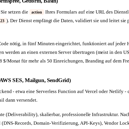
ormspree, Getform, Basin)
 Sie setzen die
Ihres Formulars auf eine URL des Dienstle
action
). Der Dienst empfängt die Daten, validiert sie und leitet sie
123
Code nötig, in fünf Minuten eingerichtet, funktioniert auf jeder 
en werden an einen externen Server übertragen (meist in den U
 8 $/Monat für mehr als 50 Einreichungen, Branding auf dem Fre
(AWS SES, Mailgun, SendGrid)
ackend - etwa eine Serverless Function auf Vercel oder Netlify -
ail dann versendet.
te (Deliverability), skalierbar, professionelle Infrastruktur. Na
(DNS-Records, Domain-Verifizierung, API-Keys), Vendor Lock-