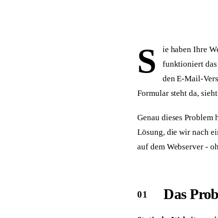
Sichtbar in ChatGPT, Perplexity & Co.
Zahnärzte
Ärzte
Praxis-Website mit Online-Termin
Praxis-Website + Vide
Makler
Steuerberater
S
Mit Immobilienbewertung
Kanzlei-Website + Ers
ie haben Ihre W
funktioniert da
Gebäudereinigung
Physiotherapie
B2B-Website mit Angebotsanfrage
Praxis-Website mit On
den E-Mail-Vers
Formular steht da, sieh
Genau dieses Problem h
Lösung, die wir nach e
auf dem Webserver - oh
Das Prob