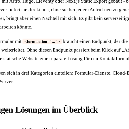
 mit Astro, Hugo, Eleventy oder Next.js Static Export gebaut - b
r liefert sie direkt aus, ohne sie bei jedem Aufruf neu zu gene
er, bringt aber einen Nachteil mit sich: Es gibt kein serverseiti
rbeiten könnte.
rmular mit
braucht einen Endpunkt, der die
<form action="...">
l weiterleitet. Ohne diesen Endpunkt passiert beim Klick auf „A
de statische Website eine separate Lösung für den Kontaktformu
en sich in drei Kategorien einteilen: Formular-Dienste, Cloud-
Server.
igen Lösungen im Überblick