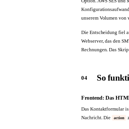
Option. AWS SES und Mai
Konfigurationsaufwand 
unserem Volumen von w
Die Entscheidung fiel 
Webserver, das den SMT
Rechnungen. Das Skript
So funkt
Frontend: Das HTM
Das Kontaktformular is
Nachricht. Die
z
action