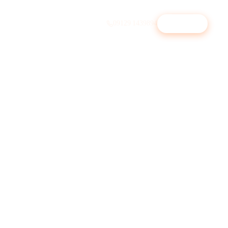
09129 1439894
Beratung
↗︎
Physiotherapie
Selbstzahler-Patienten gewinnen
Immobilienmakler
Statt ImmoScout-Premium