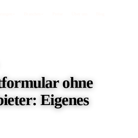
stungen
Branchen
Preise
Über uns
Blog
Zahnärzte
Webdesign Nürnberg
b, Sanego
Privatleistungen sichtbar machen
Astro-Webdesign + SEO aus einer Hand
Restaurants
TYPO3 SEO
irekt
Statt Lieferando-Provision
formular ohne
Enterprise-CMS spezialisiert
Umzugsunternehmen
Onpage SEO
oogle
Direktkunden statt Vergleichsportal
ieter: Eigenes
Content, Struktur, Keyword-Strategie
SEO Audit
Technische Tiefenanalyse Ihrer Seite
Web-Apps auf AWS