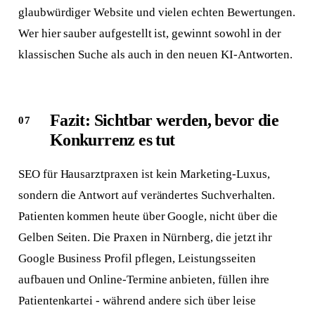
glaubwürdiger Website und vielen echten Bewertungen.
Wer hier sauber aufgestellt ist, gewinnt sowohl in der
klassischen Suche als auch in den neuen KI-Antworten.
Fazit: Sichtbar werden, bevor die
Konkurrenz es tut
Antwort in 24 h
Anliegen wählen
Worum geht's?
SEO für Hausarztpraxen ist kein Marketing-Luxus,
sondern die Antwort auf verändertes Suchverhalten.
Neue Website
Patienten kommen heute über Google, nicht über die
Webseite + SEO von Grund auf
Gelben Seiten. Die Praxen in Nürnberg, die jetzt ihr
Google Business Profil pflegen, Leistungsseiten
Bestehende Website
Mehr Sichtbarkeit und Anfragen
aufbauen und Online-Termine anbieten, füllen ihre
Patientenkartei - während andere sich über leise