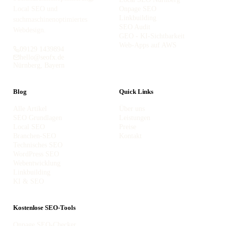
Local SEO und
Onpage SEO
Linkbuilding
suchmaschinenoptimiertes
SEO Audit
Webdesign.
GEO - KI-Sichtbarkeit
Web-Apps auf AWS
09129 1439894
hello@seofx.de
Nürnberg, Bayern
Blog
Quick Links
Alle Artikel
Über uns
SEO Grundlagen
Leistungen
Local SEO
Preise
Branchen-SEO
Kontakt
Technisches SEO
WordPress SEO
Webentwicklung
Linkbuilding
KI & SEO
Kostenlose SEO-Tools
Onpage SEO-Checker