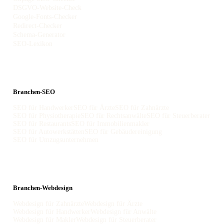
DSGVO-Website-Check
Google-Fonts-Checker
Redirect-Checker
Schema-Generator
SEO-Lexikon
Branchen-SEO
SEO für Handwerker
SEO für Ärzte
SEO für Zahnärzte
SEO für Physiotherapie
SEO für Rechtsanwälte
SEO für Steuerberater
SEO für Restaurants
SEO für Immobilienmakler
SEO für Autowerkstätten
SEO für Gebäudereinigung
SEO für Umzugsunternehmen
Branchen-Webdesign
Webdesign für Zahnärzte
Webdesign für Ärzte
Webdesign für Handwerker
Webdesign für Anwälte
Webdesign für Makler
Webdesign für Steuerberater