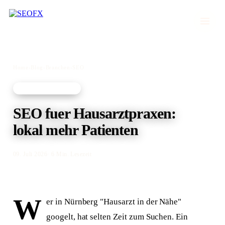
Home
›
Blog
›
Branchen-SEO
BRANCHEN-SEO
SEO fuer Hausarztpraxen:
lokal mehr Patienten
09. Juli 2026
· 6 Min. Lesezeit
W
er in Nürnberg "Hausarzt in der Nähe"
googelt, hat selten Zeit zum Suchen. Ein