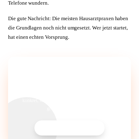
Telefone wundern.
Die gute Nachricht: Die meisten Hausarztpraxen haben
die Grundlagen noch nicht umgesetzt. Wer jetzt startet,
hat einen echten Vorsprung.
Kostenlose SEO-Analyse für Ihre
Hausarztpraxis
Wir prüfen Ihre Google-Sichtbarkeit und zeigen
konkret, welche Maßnahmen für Ihre Praxis den
größten Effekt bringen.
SEO-Analyse anfragen