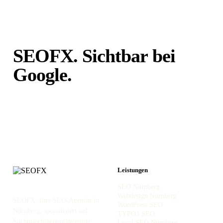
SEOFX. Sichtbar bei
Google.
Unabhängig von
Portalen.
Leistungen
SEO Nürnberg
Webdesign Nürnberg
SEOFX. Ihre SEO-Agentur in
WordPress SEO
Nürnberg, spezialisiert auf
TYPO3 SEO
Suchmaschinenoptimierung,
Local SEO Nürnberg