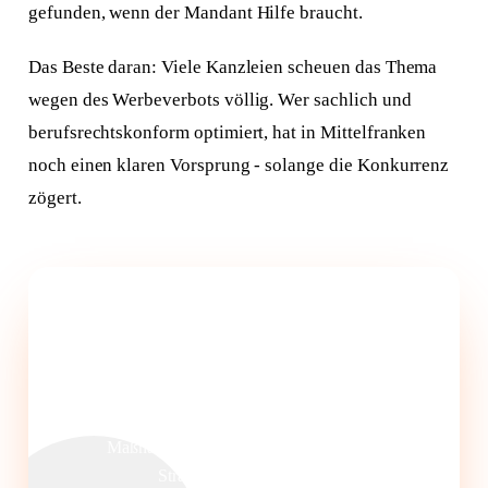
gefunden, wenn der Mandant Hilfe braucht.
Das Beste daran: Viele Kanzleien scheuen das Thema
wegen des Werbeverbots völlig. Wer sachlich und
berufsrechtskonform optimiert, hat in Mittelfranken
noch einen klaren Vorsprung - solange die Konkurrenz
zögert.
Kostenlose SEO-Analyse für Ihre
Kanzlei
Wir prüfen Ihre aktuelle Google-Sichtbarkeit und
zeigen Ihnen berufsrechtskonform, welche
Maßnahmen den größten Effekt für Ihre
Strafrechtskanzlei haben.