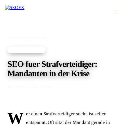
Home
›
Blog
›
Branchen-SEO
BRANCHEN-SEO
SEO fuer Strafverteidiger:
Mandanten in der Krise
10. Juni 2026
· 6 Min. Lesezeit
W
er einen Strafverteidiger sucht, ist selten
entspannt. Oft sitzt der Mandant gerade in