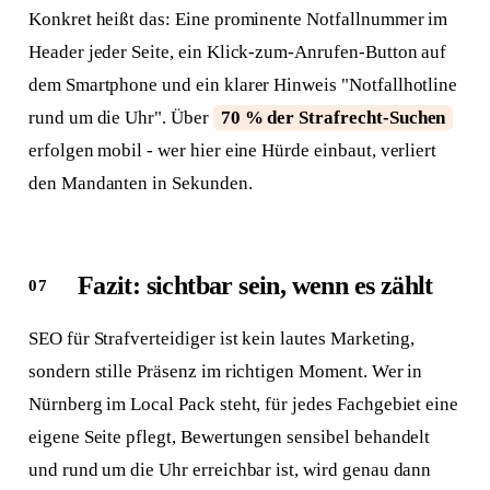
Konkret heißt das: Eine prominente Notfallnummer im
Header jeder Seite, ein Klick-zum-Anrufen-Button auf
dem Smartphone und ein klarer Hinweis "Notfallhotline
rund um die Uhr". Über
70 % der Strafrecht-Suchen
erfolgen mobil - wer hier eine Hürde einbaut, verliert
den Mandanten in Sekunden.
Antwort in 24 h
Fazit: sichtbar sein, wenn es zählt
Anliegen wählen
Worum geht's?
SEO für Strafverteidiger ist kein lautes Marketing,
Neue Website
sondern stille Präsenz im richtigen Moment. Wer in
Webseite + SEO von Grund auf
Nürnberg im Local Pack steht, für jedes Fachgebiet eine
eigene Seite pflegt, Bewertungen sensibel behandelt
Bestehende Website
und rund um die Uhr erreichbar ist, wird genau dann
Mehr Sichtbarkeit und Anfragen