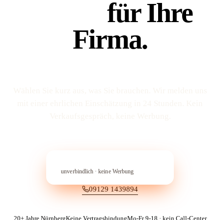
Platz 1
für Ihre
Firma.
Wählen Sie kurz aus, was Sie brauchen. Wir melden uns
mit einer ehrlichen Einschätzung in 24 Stunden. Kein
Verkaufs­gespräch, keine Werbung.
In 60 Sekunden anfragen
→︎
unverbindlich · keine Werbung
09129 1439894
20+ Jahre Nürnberg
Keine Vertragsbindung
Mo-Fr 9-18 · kein Call-Center