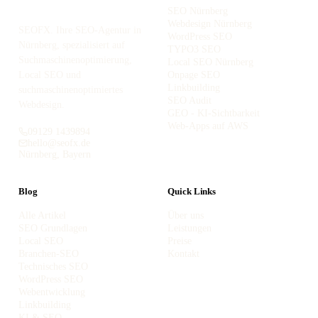
SEO Nürnberg
Webdesign Nürnberg
SEOFX. Ihre SEO-Agentur in
WordPress SEO
Nürnberg, spezialisiert auf
TYPO3 SEO
Suchmaschinenoptimierung,
Local SEO Nürnberg
Local SEO und
Onpage SEO
Linkbuilding
suchmaschinenoptimiertes
SEO Audit
Webdesign.
GEO - KI-Sichtbarkeit
Web-Apps auf AWS
09129 1439894
hello@seofx.de
Nürnberg, Bayern
Blog
Quick Links
Alle Artikel
Über uns
SEO Grundlagen
Leistungen
Local SEO
Preise
Branchen-SEO
Kontakt
Technisches SEO
WordPress SEO
Webentwicklung
Linkbuilding
KI & SEO