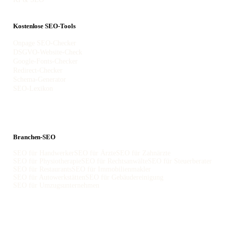
Kostenlose SEO-Tools
Onpage SEO-Checker
DSGVO-Website-Check
Google-Fonts-Checker
Redirect-Checker
Schema-Generator
SEO-Lexikon
Branchen-SEO
SEO für Handwerker
SEO für Ärzte
SEO für Zahnärzte
SEO für Physiotherapie
SEO für Rechtsanwälte
SEO für Steuerberater
SEO für Restaurants
SEO für Immobilienmakler
SEO für Autowerkstätten
SEO für Gebäudereinigung
SEO für Umzugsunternehmen