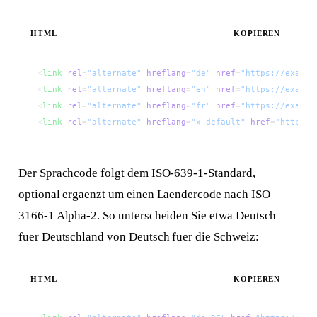
HTML
KOPIEREN
<
link
 rel
=
"alternate"
 hreflang
=
"de"
 href
=
"https://exampl
<
link
 rel
=
"alternate"
 hreflang
=
"en"
 href
=
"https://exampl
<
link
 rel
=
"alternate"
 hreflang
=
"fr"
 href
=
"https://exampl
<
link
 rel
=
"alternate"
 hreflang
=
"x-default"
 href
=
"https:/
Der Sprachcode folgt dem ISO-639-1-Standard,
optional ergaenzt um einen Laendercode nach ISO
3166-1 Alpha-2. So unterscheiden Sie etwa Deutsch
fuer Deutschland von Deutsch fuer die Schweiz:
HTML
KOPIEREN