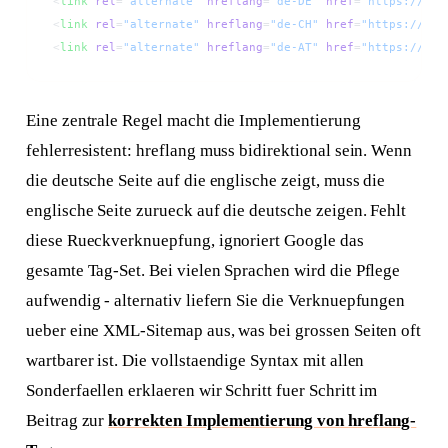
<
link
 rel
=
"alternate"
 hreflang
=
"de-DE"
 href
=
"https://exa
<
link
 rel
=
"alternate"
 hreflang
=
"de-CH"
 href
=
"https://exa
<
link
 rel
=
"alternate"
 hreflang
=
"de-AT"
 href
=
"https://exa
Eine zentrale Regel macht die Implementierung
fehlerresistent: hreflang muss bidirektional sein. Wenn
die deutsche Seite auf die englische zeigt, muss die
englische Seite zurueck auf die deutsche zeigen. Fehlt
diese Rueckverknuepfung, ignoriert Google das
gesamte Tag-Set. Bei vielen Sprachen wird die Pflege
aufwendig - alternativ liefern Sie die Verknuepfungen
ueber eine XML-Sitemap aus, was bei grossen Seiten oft
wartbarer ist. Die vollstaendige Syntax mit allen
Sonderfaellen erklaeren wir Schritt fuer Schritt im
Beitrag zur
korrekten Implementierung von hreflang-