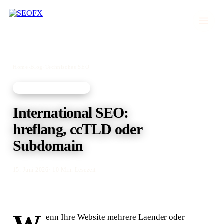
Home
›
Blog
›
Technisches SEO
TECHNISCHES SEO
International SEO:
hreflang, ccTLD oder
Subdomain
15. Juni 2026
· 10 Min. Lesezeit
enn Ihre Website mehrere Laender oder