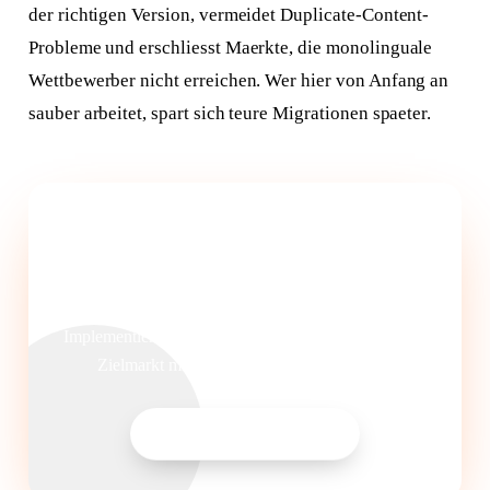
der richtigen Version, vermeidet Duplicate-Content-
Probleme und erschliesst Maerkte, die monolinguale
Wettbewerber nicht erreichen. Wer hier von Anfang an
sauber arbeitet, spart sich teure Migrationen spaeter.
Internationale SEO-Strategie fuer
Ihre Website
Wir analysieren Ihre Architektur und hreflang-
Implementierung und zeigen Ihnen, wie Sie in jedem
Zielmarkt mit der richtigen Version ranken.
SEO-Audit anfragen