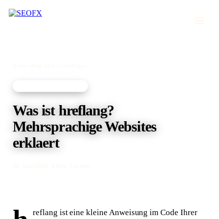
Home
›
Blog
›
SEO Grundlagen
SEO GRUNDLAGEN
Was ist hreflang?
Mehrsprachige Websites
erklaert
24. Juni 2026
· 4 Min. Lesezeit
reflang ist eine kleine Anweisung im Code Ihrer