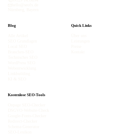
09129 1439894
hello@seofx.de
Nürnberg, Bayern
Blog
Quick Links
Alle Artikel
Über uns
SEO Grundlagen
Leistungen
Local SEO
Preise
Branchen-SEO
Kontakt
Technisches SEO
WordPress SEO
Webentwicklung
Linkbuilding
KI & SEO
Kostenlose SEO-Tools
Onpage SEO-Checker
DSGVO-Website-Check
Google-Fonts-Checker
Redirect-Checker
Schema-Generator
SEO-Lexikon