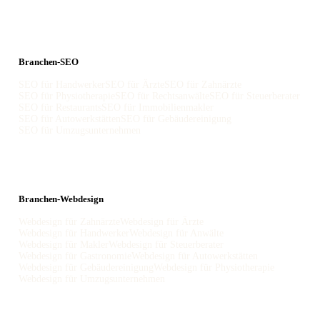
Branchen-SEO
SEO für Handwerker
SEO für Ärzte
SEO für Zahnärzte
SEO für Physiotherapie
SEO für Rechtsanwälte
SEO für Steuerberater
SEO für Restaurants
SEO für Immobilienmakler
SEO für Autowerkstätten
SEO für Gebäudereinigung
SEO für Umzugsunternehmen
Branchen-Webdesign
Webdesign für Zahnärzte
Webdesign für Ärzte
Webdesign für Handwerker
Webdesign für Anwälte
Webdesign für Makler
Webdesign für Steuerberater
Webdesign für Gastronomie
Webdesign für Autowerkstätten
Webdesign für Gebäudereinigung
Webdesign für Physiotherapie
Webdesign für Umzugsunternehmen