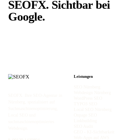
SEOFX. Sichtbar bei
Google.
Unabhängig von
Portalen.
Leistungen
SEO Nürnberg
Webdesign Nürnberg
SEOFX. Ihre SEO-Agentur in
WordPress SEO
Nürnberg, spezialisiert auf
TYPO3 SEO
Suchmaschinenoptimierung,
Local SEO Nürnberg
Local SEO und
Onpage SEO
Linkbuilding
suchmaschinenoptimiertes
SEO Audit
Webdesign.
GEO - KI-Sichtbarkeit
Web-Apps auf AWS