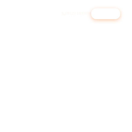
09129 1439894
Beratung
↗︎
Physiotherapie
Selbstzahler-Patienten gewinnen
Immobilienmakler
Statt ImmoScout-Premium