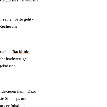
ie gut ist Ihre Website
nzelnen Seite geht -
Recherche
.
or allem
Backlinks
.
mehr hochwertige,
gebnissen.
indexieren kann. Dazu
kte Sitemaps und
 der Inhalt ist.