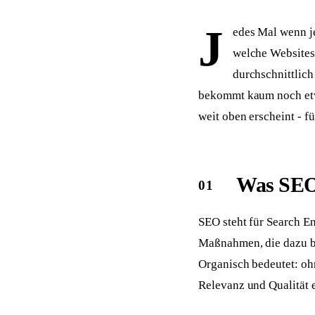
Sichtbar in ChatGPT, Perplexity & Co.
Zahnärzte
Ärzte
Praxis-Website mit Online-Termin
Praxis-Website + Vide
J
edes Mal wenn j
welche Websites
Makler
Steuerberater
Mit Immobilienbewertung
Kanzlei-Website + Ers
durchschnittlich
bekommt kaum noch etwas
Gebäudereinigung
Physiotherapie
B2B-Website mit Angebotsanfrage
Praxis-Website mit On
weit oben erscheint - f
Was SEO
SEO steht für Search E
Maßnahmen, die dazu be
Organisch bedeutet: oh
Relevanz und Qualität e