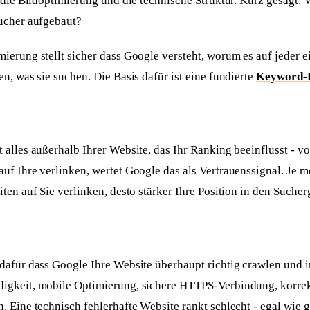
 die Bildoptimierung und die technische Struktur. Kurz gesagt: W
ucher aufgebaut?
erung stellt sicher dass Google versteht, worum es auf jeder ei
n, was sie suchen. Die Basis dafür ist eine fundierte
Keyword-
alles außerhalb Ihrer Website, das Ihr Ranking beeinflusst - v
uf Ihre verlinken, wertet Google das als Vertrauenssignal. Je 
ten auf Sie verlinken, desto stärker Ihre Position in den Sucher
Antwort in 24 h
Anliegen wählen
Worum geht's?
Neue Website
Bestehende Website
dafür dass Google Ihre Website überhaupt richtig crawlen und 
Webseite + SEO von
Mehr Sichtbarkeit und
igkeit, mobile Optimierung, sichere HTTPS-Verbindung, korre
Grund auf
Anfragen
 Eine technisch fehlerhafte Website rankt schlecht - egal wie gut