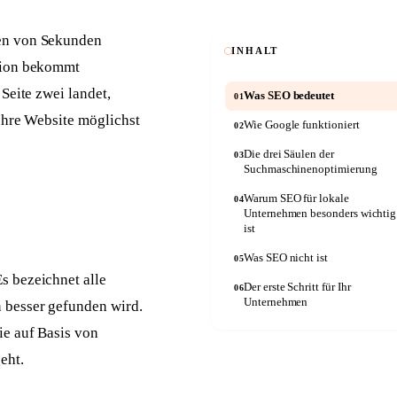
Anwälte
Seriöse Kanzlei-Website
len von Sekunden
INHALT
ition bekommt
Autowerkstätten
Kfz-Website mit Online-Termin
Seite zwei landet,
Was SEO bedeutet
01
 Ihre Website möglichst
Wie Google funktioniert
02
Die drei Säulen der
03
Suchmaschinenoptimierung
Warum SEO für lokale
04
Unternehmen besonders wichtig
ist
Was SEO nicht ist
05
s bezeichnet alle
Der erste Schritt für Ihr
06
Unternehmen
 besser gefunden wird.
ie auf Basis von
eht.