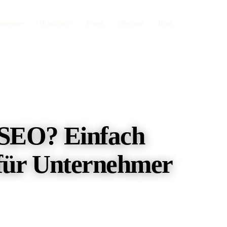
stungen
Branchen
Preise
Über uns
Blog
Zahnärzte
Webdesign Nürnberg
b, Sanego
Privatleistungen sichtbar machen
Astro-Webdesign + SEO aus einer Hand
Restaurants
TYPO3 SEO
irekt
Statt Lieferando-Provision
 SEO? Einfach
Enterprise-CMS spezialisiert
Umzugsunternehmen
Onpage SEO
oogle
Direktkunden statt Vergleichsportal
 für Unternehmer
Content, Struktur, Keyword-Strategie
SEO Audit
Technische Tiefenanalyse Ihrer Seite
Web-Apps auf AWS