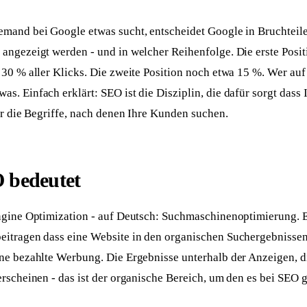
Skalierbare Anwendungen, hosted in EU
Handwerker
osprechstunde
Website mit Online-Anfrage
emand bei Google etwas sucht, entscheidet Google in Bruchtei
 angezeigt werden - und in welcher Reihenfolge. Die erste Pos
Gastronomie
tgespräch
Website mit Tischreservierung
 30 % aller Klicks. Die zweite Position noch etwa 15 %. Wer auf 
. Einfach erklärt: SEO ist die Disziplin, die dafür sorgt dass
Umzüge
line-Termin
Website mit Online-Umzugsanfrage
ür die Begriffe, nach denen Ihre Kunden suchen.
 bedeutet
ngine Optimization - auf Deutsch: Suchmaschinenoptimierung. E
itragen dass eine Website in den organischen Suchergebnissen
ne bezahlte Werbung. Die Ergebnisse unterhalb der Anzeigen, d
rscheinen - das ist der organische Bereich, um den es bei SEO g