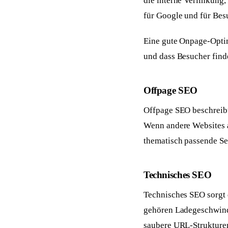
die interne Verlinkung,
für Google und für Bes
Eine gute Onpage-Optimi
und dass Besucher finde
Offpage SEO
Offpage SEO beschreibt 
Wenn andere Websites a
thematisch passende Sei
Technisches SEO
Technisches SEO sorgt 
gehören Ladegeschwind
saubere URL-Strukturen.