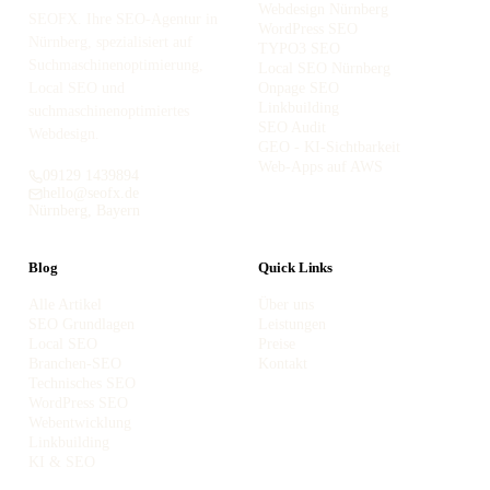
Webdesign Nürnberg
SEOFX. Ihre SEO-Agentur in
WordPress SEO
Nürnberg, spezialisiert auf
TYPO3 SEO
Suchmaschinenoptimierung,
Local SEO Nürnberg
Local SEO und
Onpage SEO
Linkbuilding
suchmaschinenoptimiertes
SEO Audit
Webdesign.
GEO - KI-Sichtbarkeit
Web-Apps auf AWS
09129 1439894
hello@seofx.de
Nürnberg, Bayern
Blog
Quick Links
Alle Artikel
Über uns
SEO Grundlagen
Leistungen
Local SEO
Preise
Branchen-SEO
Kontakt
Technisches SEO
WordPress SEO
Webentwicklung
Linkbuilding
KI & SEO