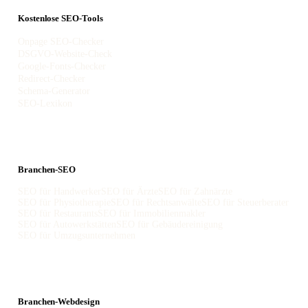
Kostenlose SEO-Tools
Onpage SEO-Checker
DSGVO-Website-Check
Google-Fonts-Checker
Redirect-Checker
Schema-Generator
SEO-Lexikon
Branchen-SEO
SEO für Handwerker
SEO für Ärzte
SEO für Zahnärzte
SEO für Physiotherapie
SEO für Rechtsanwälte
SEO für Steuerberater
SEO für Restaurants
SEO für Immobilienmakler
SEO für Autowerkstätten
SEO für Gebäudereinigung
SEO für Umzugsunternehmen
Branchen-Webdesign