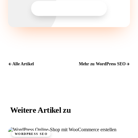
WordPress SEO anfragen
Alle Artikel
Mehr zu WordPress SEO
Antwort in 24 h
Anliegen wählen
Worum geht's?
Neue Website
Webseite + SEO von Grund auf
Weitere Artikel zu
WordPress SEO.
Bestehende Website
Mehr Sichtbarkeit und Anfragen
WORDPRESS SEO