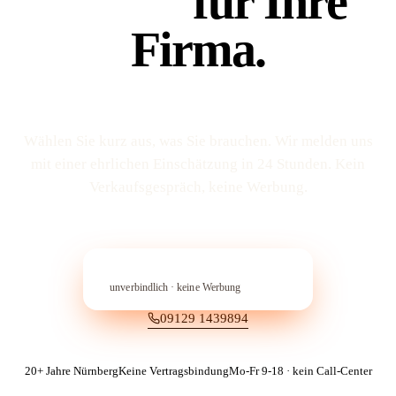
Platz 1
für Ihre
Firma.
Wählen Sie kurz aus, was Sie brauchen. Wir melden uns
mit einer ehrlichen Einschätzung in 24 Stunden. Kein
Verkaufs­gespräch, keine Werbung.
In 60 Sekunden anfragen
→︎
unverbindlich · keine Werbung
09129 1439894
20+ Jahre Nürnberg
Keine Vertragsbindung
Mo-Fr 9-18 · kein Call-Center