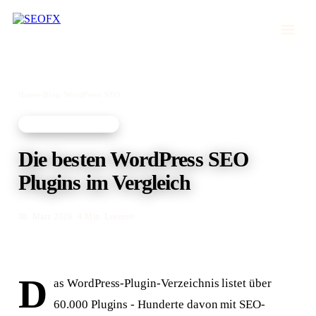
Home
›
Blog
›
WordPress SEO
WORDPRESS SEO
Die besten WordPress SEO
Plugins im Vergleich
08. März 2026
· 4 Min. Lesezeit
D
as WordPress-Plugin-Verzeichnis listet über
60.000 Plugins - Hunderte davon mit SEO-