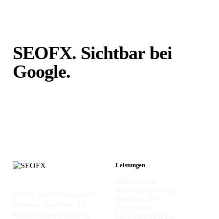
SEOFX. Sichtbar bei
Google.
Unabhängig von
Portalen.
Leistungen
SEO Nürnberg
Webdesign Nürnberg
SEOFX. Ihre SEO-Agentur in
WordPress SEO
Nürnberg, spezialisiert auf
TYPO3 SEO
Suchmaschinenoptimierung,
Local SEO Nürnberg