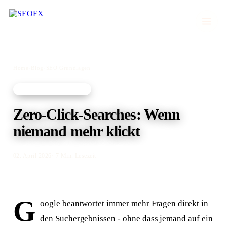
Home
›
Blog
›
SEO Grundlagen
SEO GRUNDLAGEN
Zero-Click-Searches: Wenn
niemand mehr klickt
02. April 2026
· 7 Min. Lesezeit
G
oogle beantwortet immer mehr Fragen direkt in
den Suchergebnissen - ohne dass jemand auf ein