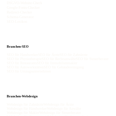
DSGVO-Website-Check
Google-Fonts-Checker
Redirect-Checker
Schema-Generator
SEO-Lexikon
Branchen-SEO
SEO für Handwerker
SEO für Ärzte
SEO für Zahnärzte
SEO für Physiotherapie
SEO für Rechtsanwälte
SEO für Steuerberater
SEO für Restaurants
SEO für Immobilienmakler
SEO für Autowerkstätten
SEO für Gebäudereinigung
SEO für Umzugsunternehmen
Branchen-Webdesign
Webdesign für Zahnärzte
Webdesign für Ärzte
Webdesign für Handwerker
Webdesign für Anwälte
Webdesign für Makler
Webdesign für Steuerberater