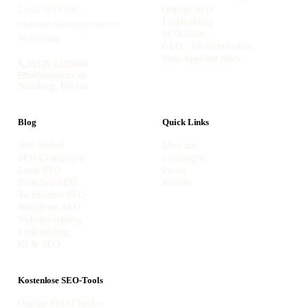
Local SEO und
Onpage SEO
Linkbuilding
suchmaschinenoptimiertes
SEO Audit
Webdesign.
GEO - KI-Sichtbarkeit
Web-Apps auf AWS
09129 1439894
hello@seofx.de
Nürnberg, Bayern
Blog
Quick Links
Alle Artikel
Über uns
SEO Grundlagen
Leistungen
Local SEO
Preise
Branchen-SEO
Kontakt
Technisches SEO
WordPress SEO
Webentwicklung
Linkbuilding
KI & SEO
Kostenlose SEO-Tools
Onpage SEO-Checker