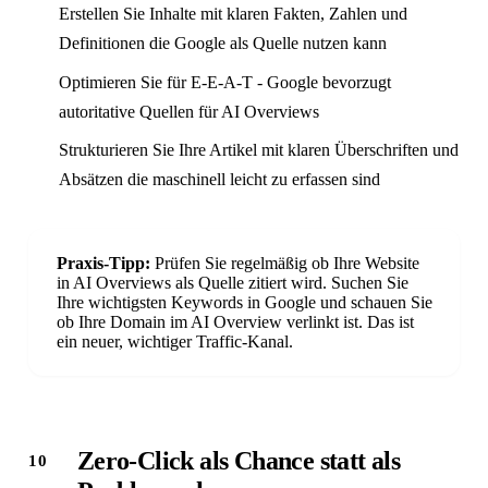
Erstellen Sie Inhalte mit klaren Fakten, Zahlen und
Definitionen die Google als Quelle nutzen kann
Optimieren Sie für E-E-A-T - Google bevorzugt
autoritative Quellen für AI Overviews
Strukturieren Sie Ihre Artikel mit klaren Überschriften und
Absätzen die maschinell leicht zu erfassen sind
Antwort in 24 h
Praxis-Tipp:
Prüfen Sie regelmäßig ob Ihre Website
Anliegen wählen
Worum geht's?
in AI Overviews als Quelle zitiert wird. Suchen Sie
Ihre wichtigsten Keywords in Google und schauen Sie
Neue Website
ob Ihre Domain im AI Overview verlinkt ist. Das ist
Webseite + SEO von Grund auf
ein neuer, wichtiger Traffic-Kanal.
Bestehende Website
Mehr Sichtbarkeit und Anfragen
Zero-Click als Chance statt als