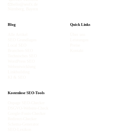
hello@seofx.de
Nürnberg, Bayern
Blog
Quick Links
Alle Artikel
Über uns
SEO Grundlagen
Leistungen
Local SEO
Preise
Branchen-SEO
Kontakt
Technisches SEO
WordPress SEO
Webentwicklung
Linkbuilding
KI & SEO
Kostenlose SEO-Tools
Onpage SEO-Checker
DSGVO-Website-Check
Google-Fonts-Checker
Redirect-Checker
Schema-Generator
SEO-Lexikon