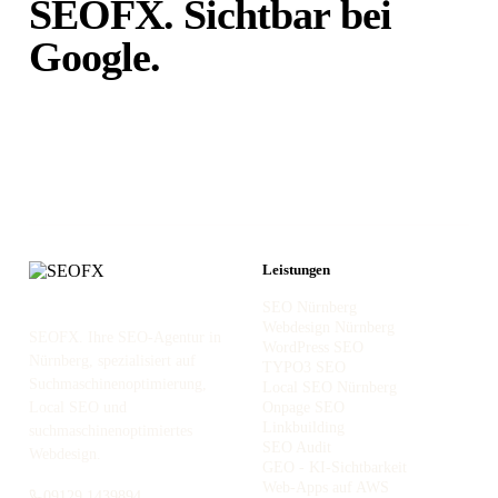
SEOFX. Sichtbar bei
Google.
Unabhängig von
Portalen.
Leistungen
SEO Nürnberg
Webdesign Nürnberg
SEOFX. Ihre SEO-Agentur in
WordPress SEO
Nürnberg, spezialisiert auf
TYPO3 SEO
Suchmaschinenoptimierung,
Local SEO Nürnberg
Local SEO und
Onpage SEO
Linkbuilding
suchmaschinenoptimiertes
SEO Audit
Webdesign.
GEO - KI-Sichtbarkeit
Web-Apps auf AWS
09129 1439894