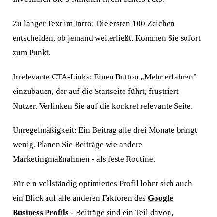
Zu langer Text im Intro: Die ersten 100 Zeichen
entscheiden, ob jemand weiterließt. Kommen Sie sofort
zum Punkt.
Irrelevante CTA-Links: Einen Button „Mehr erfahren"
Antwort in 24 h
einzubauen, der auf die Startseite führt, frustriert
Anliegen wählen
Worum geht's?
Nutzer. Verlinken Sie auf die konkret relevante Seite.
Neue Website
Webseite + SEO von Grund auf
Unregelmäßigkeit: Ein Beitrag alle drei Monate bringt
wenig. Planen Sie Beiträge wie andere
Bestehende Website
Marketingmaßnahmen - als feste Routine.
Mehr Sichtbarkeit und Anfragen
Für ein vollständig optimiertes Profil lohnt sich auch
ein Blick auf alle anderen Faktoren des
Google
Business Profils
- Beiträge sind ein Teil davon,