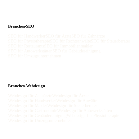
Branchen-SEO
SEO für Handwerker
SEO für Ärzte
SEO für Zahnärzte
SEO für Physiotherapie
SEO für Rechtsanwälte
SEO für Steuerberater
SEO für Restaurants
SEO für Immobilienmakler
SEO für Autowerkstätten
SEO für Gebäudereinigung
SEO für Umzugsunternehmen
Branchen-Webdesign
Webdesign für Zahnärzte
Webdesign für Ärzte
Webdesign für Handwerker
Webdesign für Anwälte
Webdesign für Makler
Webdesign für Steuerberater
Webdesign für Gastronomie
Webdesign für Autowerkstätten
Webdesign für Gebäudereinigung
Webdesign für Physiotherapie
Webdesign für Umzugsunternehmen