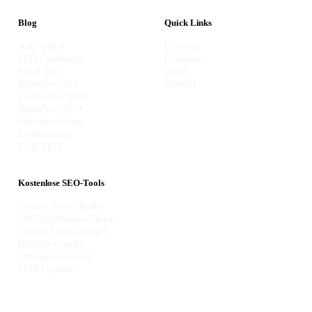
Blog
Quick Links
Alle Artikel
Über uns
SEO Grundlagen
Leistungen
Local SEO
Preise
Branchen-SEO
Kontakt
Technisches SEO
WordPress SEO
Webentwicklung
Linkbuilding
KI & SEO
Kostenlose SEO-Tools
Onpage SEO-Checker
DSGVO-Website-Check
Google-Fonts-Checker
Redirect-Checker
Schema-Generator
SEO-Lexikon