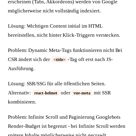
erscheinen (Tabs, Akkordeons) werden von Google
möglicherweise nicht vollständig indexiert.
Lösung: Wichtigen Content initial im HTML
bereitstellen, nicht hinter Klick-Triggern verstecken.
Problem: Dynamic Meta-Tags funktionieren nicht Bei
CSR ändert sich der
-Tag oft erst nach JS-
<title>
Ausführung.
Antwort in 24 h
Lösung: SSR/SSG für alle öffentlichen Seiten.
Alternativ:
oder
mit SSR
Anliegen wählen
Worum geht's?
react-helmet
vue-meta
kombinieren.
Neue Website
Webseite + SEO von Grund auf
Problem: Infinite Scroll und Paginierung Googlebots
Render-Budget ist begrenzt - bei Infinite Scroll werden
Bestehende Website
spätere Inhalte möglicherweise nicht gecrawlt.
Mehr Sichtbarkeit und Anfragen