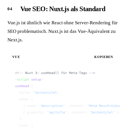
Vue SEO: Nuxt.js als Standard
Vue.js ist ähnlich wie React ohne Server-Rendering für
SEO problematisch. Nuxt.js ist das Vue-Äquivalent zu
Next.js.
VUE
KOPIEREN
<!-- Nuxt 3: useHead() für Meta-Tags -->
<
script
 setup
>
useHead
({
  title: 
'Seitentitel'
,
  meta: [
    { name: 
'description'
, content: 
'Meta-Beschreibung'
 
    { property: 
'og:title'
, content: 
'Seitentitel'
 },
  ],
  link: [