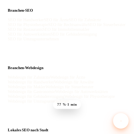
Branchen-SEO
SEO für Handwerker
SEO für Ärzte
SEO für Zahnärzte
SEO für Physiotherapie
SEO für Rechtsanwälte
SEO für Steuerberater
SEO für Restaurants
SEO für Immobilienmakler
SEO für Autowerkstätten
SEO für Gebäudereinigung
SEO für Umzugsunternehmen
Branchen-Webdesign
Webdesign für Zahnärzte
Webdesign für Ärzte
Webdesign für Handwerker
Webdesign für Anwälte
Webdesign für Makler
Webdesign für Steuerberater
Webdesign für Gastronomie
Webdesign für Autowerkstätten
Webdesign für Gebäudereinigung
Webdesign für Physiotherapie
Webdesign für Umzugsunternehmen
77 %
·
1 min
Lokales SEO nach Stadt