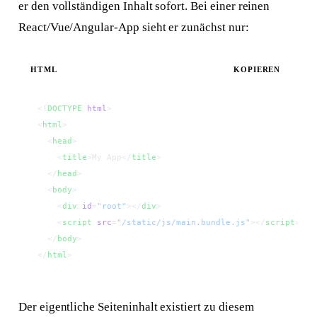
er den vollständigen Inhalt sofort. Bei einer reinen
React/Vue/Angular-App sieht er zunächst nur:
HTML
KOPIEREN
<!
DOCTYPE
 html
>
<
html
>
  <
head
>
    <
title
>My App</
title
>
  </
head
>
  <
body
>
    <
div
 id
=
"root"
></
div
>
    <
script
 src
=
"/static/js/main.bundle.js"
></
script
>
  </
body
>
</
html
>
Der eigentliche Seiteninhalt existiert zu diesem