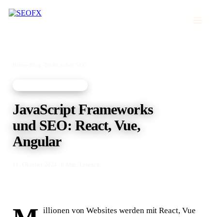
Home
›
Blog
›
Technisches SEO
TECHNISCHES SEO
JavaScript Frameworks
und SEO: React, Vue,
Angular
11. Oktober 2024
· 6 Min. Lesezeit
illionen von Websites werden mit React, Vue