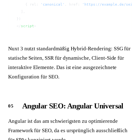
    { rel: 
'canonical'
, href: 
'https://example.de/seite/
  ],
})
</
script
>
Nuxt 3 nutzt standardmäßig Hybrid-Rendering: SSG für
statische Seiten, SSR für dynamische, Client-Side für
interaktive Elemente. Das ist eine ausgezeichnete
Konfiguration für SEO.
Angular SEO: Angular Universal
Angular ist das am schwierigsten zu optimierende
Framework für SEO, da es ursprünglich ausschließlich
für SPAs konzipiert wurde.