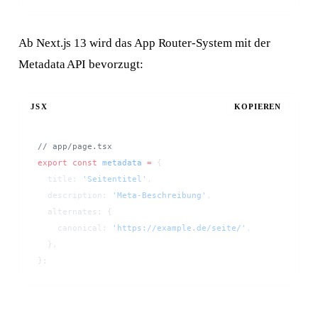
Ab Next.js 13 wird das App Router-System mit der
Metadata API bevorzugt:
JSX
KOPIEREN
// app/page.tsx
export
 const
 metadata
 =
 {
  title: 
'Seitentitel'
,
  description: 
'Meta-Beschreibung'
,
  alternates: {
    canonical: 
'https://example.de/seite/'
,
  },
};