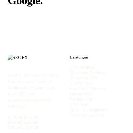
Google.
Unabhängig von
Portalen.
Leistungen
SEO Nürnberg
Webdesign Nürnberg
SEOFX. Ihre SEO-Agentur in
WordPress SEO
Nürnberg, spezialisiert auf
TYPO3 SEO
Suchmaschinenoptimierung,
Local SEO Nürnberg
Local SEO und
Onpage SEO
Linkbuilding
suchmaschinenoptimiertes
SEO Audit
Webdesign.
GEO - KI-Sichtbarkeit
Web-Apps auf AWS
09129 1439894
hello@seofx.de
Nürnberg, Bayern