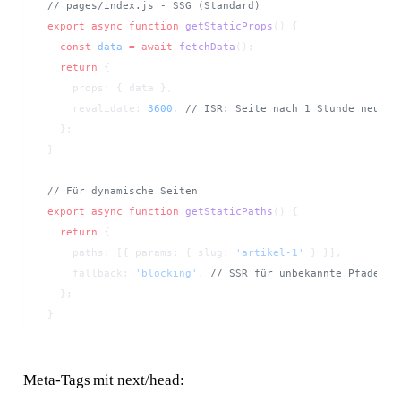
// pages/index.js - SSG (Standard)
export
 async
 function
 getStaticProps
() {
  const
 data
 =
 await
 fetchData
();
  return
 {
    props: { data },
    revalidate: 
3600
, 
// ISR: Seite nach 1 Stunde neu ba
  };
}
// Für dynamische Seiten
export
 async
 function
 getStaticPaths
() {
  return
 {
    paths: [{ params: { slug: 
'artikel-1'
 } }],
    fallback: 
'blocking'
, 
// SSR für unbekannte Pfade
  };
}
Meta-Tags mit next/head: