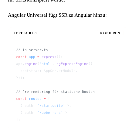
Angular Universal fügt SSR zu Angular hinzu:
TYPESCRIPT
KOPIEREN
// In server.ts
const
 app
 =
 express
();
app.
engine
(
'html'
, 
ngExpressEngine
({
  bootstrap: AppServerModule,
}));
// Pre-rendering für statische Routen
const
 routes
 =
 [
  { path: 
'/startseite'
 },
  { path: 
'/ueber-uns'
 },
];