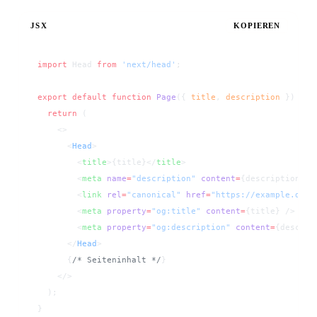
JSX
KOPIEREN
import
 Head 
from
 'next/head'
;
export
 default
 function
 Page
({ 
title
, 
description
 }) {
  return
 (
    <>
      <
Head
>
        <
title
>{title}</
title
>
        <
meta
 name
=
"description"
 content
=
{description} /
        <
link
 rel
=
"canonical"
 href
=
"https://example.de/s
        <
meta
 property
=
"og:title"
 content
=
{title} />
        <
meta
 property
=
"og:description"
 content
=
{descrip
      </
Head
>
      {
/* Seiteninhalt */
}
    </>
  );
}