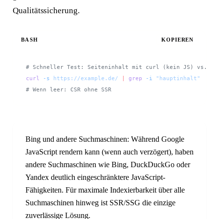
Qualitätssicherung.
BASH
KOPIEREN
# Schneller Test: Seiteninhalt mit curl (kein JS) vs. br
curl
 -s
 https://example.de/
 |
 grep
 -i
 "hauptinhalt"
# Wenn leer: CSR ohne SSR
Bing und andere Suchmaschinen: Während Google
JavaScript rendern kann (wenn auch verzögert), haben
andere Suchmaschinen wie Bing, DuckDuckGo oder
Yandex deutlich eingeschränktere JavaScript-
Fähigkeiten. Für maximale Indexierbarkeit über alle
Suchmaschinen hinweg ist SSR/SSG die einzige
zuverlässige Lösung.