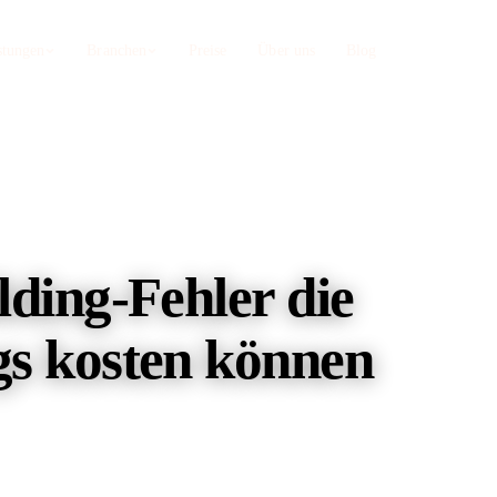
stungen
Branchen
Preise
Über uns
Blog
Zahnärzte
Webdesign Nürnberg
b, Sanego
Privatleistungen sichtbar machen
Astro-Webdesign + SEO aus einer Hand
Restaurants
TYPO3 SEO
irekt
Statt Lieferando-Provision
lding-Fehler die
Enterprise-CMS spezialisiert
Umzugsunternehmen
Onpage SEO
oogle
Direktkunden statt Vergleichsportal
s kosten können
Content, Struktur, Keyword-Strategie
SEO Audit
Technische Tiefenanalyse Ihrer Seite
Web-Apps auf AWS