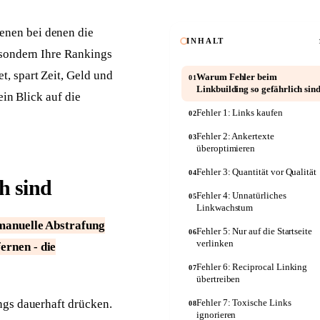
Anwälte
Seriöse Kanzlei-Website
enen bei denen die
INHALT
 sondern Ihre Rankings
Autowerkstätten
Kfz-Website mit Online-Termin
, spart Zeit, Geld und
Warum Fehler beim
01
Linkbuilding so gefährlich sin
ein Blick auf die
Fehler 1: Links kaufen
02
Fehler 2: Ankertexte
03
überoptimieren
Fehler 3: Quantität vor Qualität
04
h sind
Fehler 4: Unnatürliches
05
Linkwachstum
manuelle Abstrafung
Fehler 5: Nur auf die Startseite
06
verlinken
ernen - die
Fehler 6: Reciprocal Linking
07
übertreiben
ngs dauerhaft drücken.
Fehler 7: Toxische Links
08
ignorieren