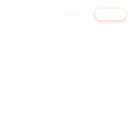
09129 1439894
Beratung
↗︎
Physiotherapie
Selbstzahler-Patienten gewinnen
Immobilienmakler
Statt ImmoScout-Premium