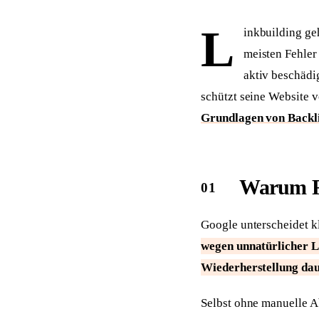
Sichtbar in ChatGPT, Perplexity & Co.
Zahnärzte
Ärzte
Praxis-Website mit Online-Termin
Praxis-Website + Vide
L
inkbuilding ge
meisten Fehler
Makler
Steuerberater
Mit Immobilienbewertung
Kanzlei-Website + Ers
aktiv beschädi
schützt seine Website v
Gebäudereinigung
Physiotherapie
B2B-Website mit Angebotsanfrage
Praxis-Website mit On
Grundlagen von Backl
Warum Fe
Google unterscheidet k
wegen unnatürlicher L
Wiederherstellung dau
Selbst ohne manuelle A