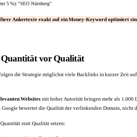
ter 5 %): "SEO Nürnberg"
hrer Ankertexte exakt auf ein Money-Keyword optimiert sind,
 Quantität vor Qualität
lgen die Strategie möglichst viele Backlinks in kurzer Zeit au
Antwort in 24 h
levanten Websites
mit hoher Autorität bringen mehr als 1.000
Anliegen wählen
Worum geht's?
Google bewertet die Qualität der verlinkenden Domain, nicht d
Neue Website
Bestehende Website
Webseite + SEO von
Mehr Sichtbarkeit und
uantität statt Qualität setzen:
Grund auf
Anfragen