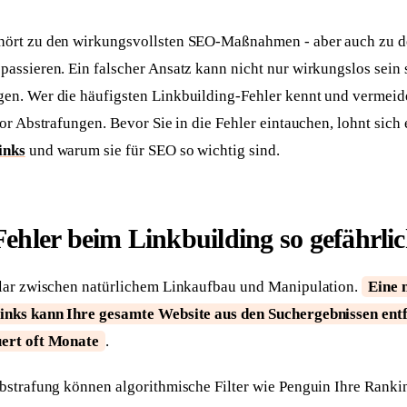
Skalierbare Anwendungen, hosted in EU
Handwerker
osprechstunde
Website mit Online-Anfrage
hört zu den wirkungsvollsten SEO-Maßnahmen - aber auch zu d
 passieren. Ein falscher Ansatz kann nicht nur wirkungslos sein
Gastronomie
tgespräch
Website mit Tischreservierung
gen. Wer die häufigsten Linkbuilding-Fehler kennt und vermeidet
or Abstrafungen. Bevor Sie in die Fehler eintauchen, lohnt sich 
Umzüge
line-Termin
Website mit Online-Umzugsanfrage
inks
und warum sie für SEO so wichtig sind.
hler beim Linkbuilding so gefährlic
lar zwischen natürlichem Linkaufbau und Manipulation.
Eine 
inks kann Ihre gesamte Website aus den Suchergebnissen entf
ert oft Monate
.
bstrafung können algorithmische Filter wie Penguin Ihre Ranki