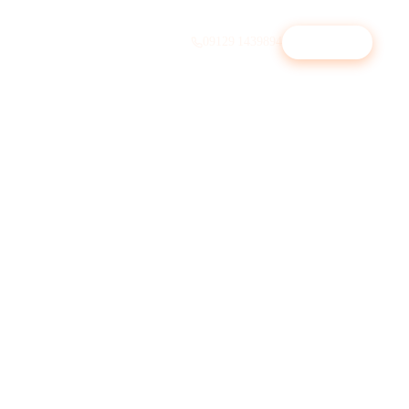
09129 1439894
Beratung
↗︎
Physiotherapie
Selbstzahler-Patienten gewinnen
Immobilienmakler
Statt ImmoScout-Premium