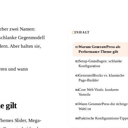
Anwälte
Seriöse Kanzlei-Website
Autowerkstätten
Kfz-Website mit Online-Termin
 ueber zwei Namen:
INHALT
s schlanke Gegenmodell
rn. Aber halten sie,
Warum GeneratePress als
01
Performance-Theme gilt
Setup-Grundlagen: schlanke
02
Konfiguration
ieren und wann
GenerateBlocks vs. klassische
03
Page-Builder
Core Web Vitals: konkrete
04
Vorteile
 gilt
Wann GeneratePress die richtige
05
Wahl ist
Praktische Konfigurations-Tipp
06
Themes Slider, Mega-