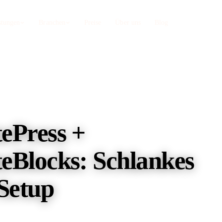
stungen
Branchen
Preise
Über uns
Blog
Zahnärzte
Webdesign Nürnberg
b, Sanego
Privatleistungen sichtbar machen
Astro-Webdesign + SEO aus einer Hand
Restaurants
TYPO3 SEO
irekt
Statt Lieferando-Provision
ePress +
Enterprise-CMS spezialisiert
Umzugsunternehmen
Onpage SEO
oogle
Direktkunden statt Vergleichsportal
eBlocks: Schlankes
Content, Struktur, Keyword-Strategie
Setup
SEO Audit
Technische Tiefenanalyse Ihrer Seite
Web-Apps auf AWS