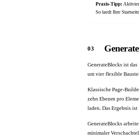
Praxis-Tipp:
Aktivier
So laedt Ihre Startsei
Generate
GenerateBlocks ist das
um vier flexible Bauste
Klassische Page-Build
zehn Ebenen pro Elemen
laden. Das Ergebnis is
GenerateBlocks arbeite
minimaler Verschachtel