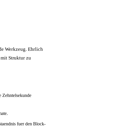
nde Werkzeug. Ehrlich
mit Struktur zu
e Zehntelsekunde
mate.
staendnis fuer den Block-