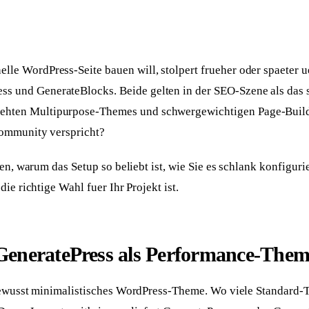
Skalierbare Anwendungen, hosted in EU
Handwerker
osprechstunde
Website mit Online-Anfrage
Gastronomie
tgespräch
Website mit Tischreservierung
nelle WordPress-Seite bauen will, stolpert frueher oder spaeter
ss und GenerateBlocks. Beide gelten in der SEO-Szene als da
Umzüge
line-Termin
Website mit Online-Umzugsanfrage
aehten Multipurpose-Themes und schwergewichtigen Page-Builde
ommunity verspricht?
nen, warum das Setup so beliebt ist, wie Sie es schlank konfigur
ie richtige Wahl fuer Ihr Projekt ist.
neratePress als Performance-Theme
bewusst minimalistisches WordPress-Theme. Wo viele Standard-