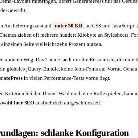
mo-Layouts mitbringen, liefert GeneratePress nur das Geruest
ode-Gewicht.
im Auslieferungszustand
unter 30 KB
an CSS und JavaScript. 
Themes ziehen oft mehrere hundert Kilobyte an Stylesheets, Fon
 einzelnen Seite vielleicht zehn Prozent nutzen.
en anderen Weg. Das Theme laedt nur die Ressourcen, die eine k
ein globales jQuery-Bundle, keine Icon-Fonts auf Vorrat. Genau 
ratePress
in vielen Performance-Tests vorne liegt.
n Kriterien bei der Theme-Wahl noch eine Rolle spielen, haben 
wahl fuer SEO
ausfuehrlich aufgeschluesselt.
undlagen: schlanke Konfiguration