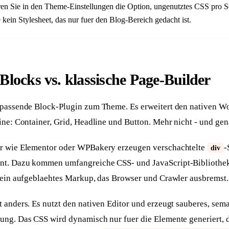
en Sie in den Theme-Einstellungen die Option, ungenutztes CSS pro Se
te kein Stylesheet, das nur fuer den Blog-Bereich gedacht ist.
Blocks vs. klassische Page-Builder
 passende Block-Plugin zum Theme. Es erweitert den nativen W
ine: Container, Grid, Headline und Button. Mehr nicht - und gena
er wie Elementor oder WPBakery erzeugen verschachtelte
-
div
Antwort in 24 h
t. Dazu kommen umfangreiche CSS- und JavaScript-Bibliotheken
Anliegen wählen
Worum geht's?
t ein aufgeblaehtes Markup, das Browser und Crawler ausbremst.
Neue Website
Bestehende Website
t anders. Es nutzt den nativen Editor und erzeugt sauberes, se
Webseite + SEO von
Mehr Sichtbarkeit und
Grund auf
Anfragen
ung. Das CSS wird dynamisch nur fuer die Elemente generiert, d