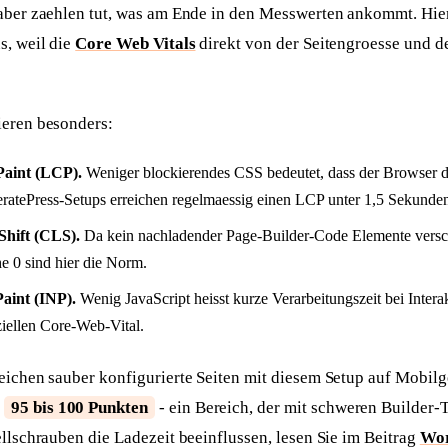
 aber zaehlen tut, was am Ende in den Messwerten ankommt. Hier
s, weil die
Core Web Vitals
direkt von der Seitengroesse und 
ieren besonders:
Paint (LCP).
Weniger blockierendes CSS bedeutet, dass der Browser d
eratePress-Setups erreichen regelmaessig einen LCP unter 1,5 Sekunde
Shift (CLS).
Da kein nachladender Page-Builder-Code Elemente versch
e 0 sind hier die Norm.
Paint (INP).
Wenig JavaScript heisst kurze Verarbeitungszeit bei Inter
ziellen Core-Web-Vital.
eichen sauber konfigurierte Seiten mit diesem Setup auf Mobilg
n
95 bis 100 Punkten
- ein Bereich, der mit schweren Builder
ellschrauben die Ladezeit beeinflussen, lesen Sie im Beitrag
Wor