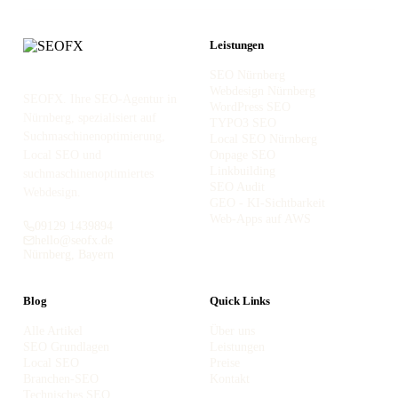
Leistungen
SEO Nürnberg
Webdesign Nürnberg
SEOFX. Ihre SEO-Agentur in
WordPress SEO
Nürnberg, spezialisiert auf
TYPO3 SEO
Suchmaschinenoptimierung,
Local SEO Nürnberg
Local SEO und
Onpage SEO
Linkbuilding
suchmaschinenoptimiertes
SEO Audit
Webdesign.
GEO - KI-Sichtbarkeit
Web-Apps auf AWS
09129 1439894
hello@seofx.de
Nürnberg, Bayern
Blog
Quick Links
Alle Artikel
Über uns
SEO Grundlagen
Leistungen
Local SEO
Preise
Branchen-SEO
Kontakt
Technisches SEO