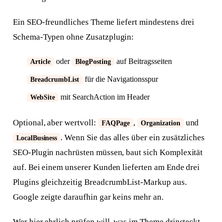
Ein SEO-freundliches Theme liefert mindestens drei
Schema-Typen ohne Zusatzplugin:
oder
auf Beitragsseiten
Article
BlogPosting
für die Navigationsspur
BreadcrumbList
mit SearchAction im Header
WebSite
Optional, aber wertvoll:
,
und
FAQPage
Organization
. Wenn Sie das alles über ein zusätzliches
LocalBusiness
SEO-Plugin nachrüsten müssen, baut sich Komplexität
auf. Bei einem unserer Kunden lieferten am Ende drei
Plugins gleichzeitig BreadcrumbList-Markup aus.
Google zeigte daraufhin gar keins mehr an.
Wer hier ehrlich prüfen will, was im Theme drinsteckt,