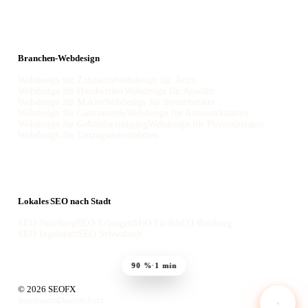
Branchen-Webdesign
Webdesign für Zahnärzte
Webdesign für Ärzte
Webdesign für Handwerker
Webdesign für Anwälte
Webdesign für Makler
Webdesign für Steuerberater
Webdesign für Gastronomie
Webdesign für Autowerkstätten
Webdesign für Gebäudereinigung
Webdesign für Physiotherapie
Webdesign für Umzugsunternehmen
Lokales SEO nach Stadt
SEO Nürnberg
SEO Erlangen
SEO Fürth
SEO Bamberg
SEO Ingolstadt
SEO Schwabach
90 %
·
1 min
© 2026 SEOFX
Impressum
Datenschutz