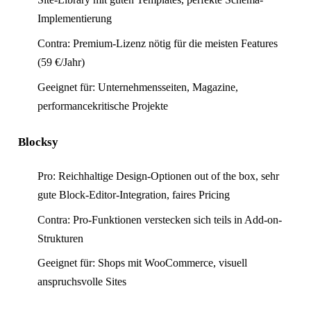
Implementierung
Contra: Premium-Lizenz nötig für die meisten Features
Antwort in 24 h
(59 €/Jahr)
Anliegen wählen
Worum geht's?
Geeignet für: Unternehmensseiten, Magazine,
Neue Website
performancekritische Projekte
Webseite + SEO von Grund auf
Blocksy
Bestehende Website
Mehr Sichtbarkeit und Anfragen
Pro: Reichhaltige Design-Optionen out of the box, sehr
gute Block-Editor-Integration, faires Pricing
Contra: Pro-Funktionen verstecken sich teils in Add-on-
Strukturen
Geeignet für: Shops mit WooCommerce, visuell
anspruchsvolle Sites