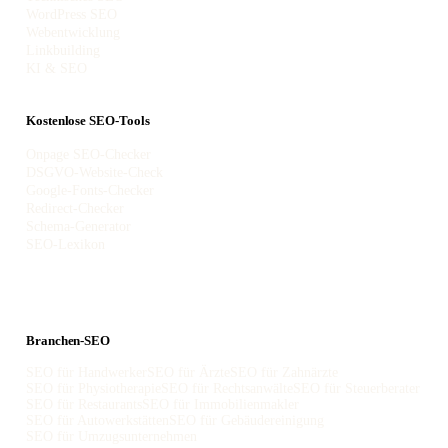
WordPress SEO
Webentwicklung
Linkbuilding
KI & SEO
Kostenlose SEO-Tools
Onpage SEO-Checker
DSGVO-Website-Check
Google-Fonts-Checker
Redirect-Checker
Schema-Generator
SEO-Lexikon
Branchen-SEO
SEO für Handwerker
SEO für Ärzte
SEO für Zahnärzte
SEO für Physiotherapie
SEO für Rechtsanwälte
SEO für Steuerberater
SEO für Restaurants
SEO für Immobilienmakler
SEO für Autowerkstätten
SEO für Gebäudereinigung
SEO für Umzugsunternehmen