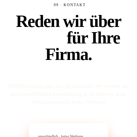
09 · KONTAKT
Reden wir über
Platz 1
für Ihre
Firma.
Wählen Sie kurz aus, was Sie brauchen. Wir melden uns
mit einer ehrlichen Einschätzung in 24 Stunden. Kein
Verkaufs­gespräch, keine Werbung.
In 60 Sekunden anfragen
→︎
unverbindlich · keine Werbung