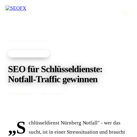
Home
›
Blog
›
Branchen-SEO
BRANCHEN-SEO
SEO für Schlüsseldienste:
Notfall-Traffic gewinnen
18. Oktober 2025
· 4 Min. Lesezeit
„S
chlüsseldienst Nürnberg Notfall" - wer das
sucht, ist in einer Stresssituation und braucht