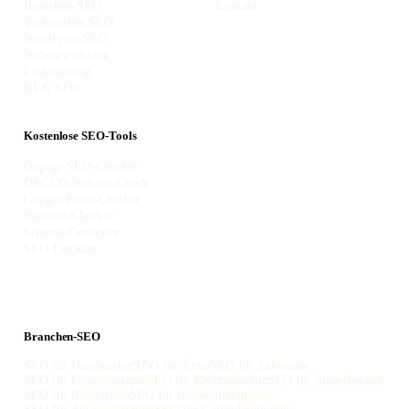
Branchen-SEO
Kontakt
Technisches SEO
WordPress SEO
Webentwicklung
Linkbuilding
KI & SEO
Kostenlose SEO-Tools
Onpage SEO-Checker
DSGVO-Website-Check
Google-Fonts-Checker
Redirect-Checker
Schema-Generator
SEO-Lexikon
Branchen-SEO
SEO für Handwerker
SEO für Ärzte
SEO für Zahnärzte
SEO für Physiotherapie
SEO für Rechtsanwälte
SEO für Steuerberater
SEO für Restaurants
SEO für Immobilienmakler