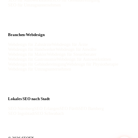
SEO für Autowerkstätten
SEO für Gebäudereinigung
SEO für Umzugsunternehmen
Branchen-Webdesign
Webdesign für Zahnärzte
Webdesign für Ärzte
Webdesign für Handwerker
Webdesign für Anwälte
Webdesign für Makler
Webdesign für Steuerberater
Webdesign für Gastronomie
Webdesign für Autowerkstätten
Webdesign für Gebäudereinigung
Webdesign für Physiotherapie
Webdesign für Umzugsunternehmen
Lokales SEO nach Stadt
SEO Nürnberg
SEO Erlangen
SEO Fürth
SEO Bamberg
SEO Ingolstadt
SEO Schwabach