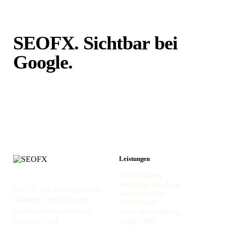
SEOFX. Sichtbar bei
Google.
Unabhängig von
Portalen.
Leistungen
SEO Nürnberg
Webdesign Nürnberg
SEOFX. Ihre SEO-Agentur in
WordPress SEO
Nürnberg, spezialisiert auf
TYPO3 SEO
Suchmaschinenoptimierung,
Local SEO Nürnberg
Local SEO und
Onpage SEO