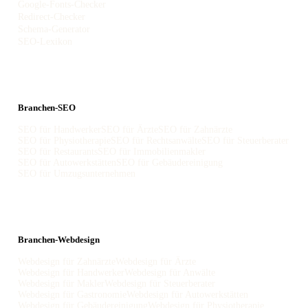
Google-Fonts-Checker
Redirect-Checker
Schema-Generator
SEO-Lexikon
Branchen-SEO
SEO für Handwerker
SEO für Ärzte
SEO für Zahnärzte
SEO für Physiotherapie
SEO für Rechtsanwälte
SEO für Steuerberater
SEO für Restaurants
SEO für Immobilienmakler
SEO für Autowerkstätten
SEO für Gebäudereinigung
SEO für Umzugsunternehmen
Branchen-Webdesign
Webdesign für Zahnärzte
Webdesign für Ärzte
Webdesign für Handwerker
Webdesign für Anwälte
Webdesign für Makler
Webdesign für Steuerberater
Webdesign für Gastronomie
Webdesign für Autowerkstätten
Webdesign für Gebäudereinigung
Webdesign für Physiotherapie