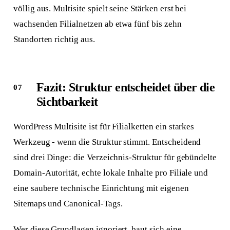
Anliegen wählen
Worum geht's?
völlig aus. Multisite spielt seine Stärken erst bei
wachsenden Filialnetzen ab etwa fünf bis zehn
Neue Website
Webseite + SEO von Grund auf
Standorten richtig aus.
Bestehende Website
Mehr Sichtbarkeit und Anfragen
Fazit: Struktur entscheidet über die
Sichtbarkeit
WordPress Multisite ist für Filialketten ein starkes
Werkzeug - wenn die Struktur stimmt. Entscheidend
sind drei Dinge: die Verzeichnis-Struktur für gebündelte
Domain-Autorität, echte lokale Inhalte pro Filiale und
eine saubere technische Einrichtung mit eigenen
Sitemaps und Canonical-Tags.
Wer diese Grundlagen ignoriert, baut sich eine