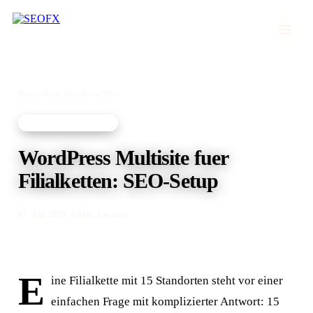
Home
›
Blog
›
WordPress SEO
WORDPRESS SEO
WordPress Multisite fuer
Filialketten: SEO-Setup
07. Juli 2026
· 6 Min. Lesezeit
E
ine Filialkette mit 15 Standorten steht vor einer
einfachen Frage mit komplizierter Antwort: 15