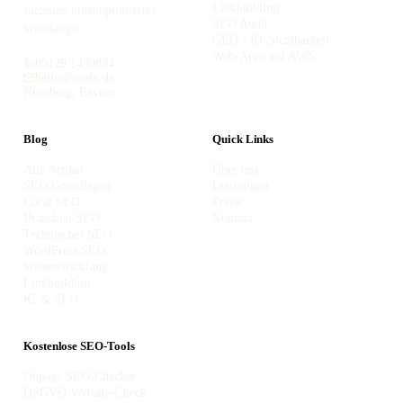
Linkbuilding
suchmaschinenoptimiertes
SEO Audit
Webdesign.
GEO - KI-Sichtbarkeit
Web-Apps auf AWS
09129 1439894
hello@seofx.de
Nürnberg, Bayern
Blog
Quick Links
Alle Artikel
Über uns
SEO Grundlagen
Leistungen
Local SEO
Preise
Branchen-SEO
Kontakt
Technisches SEO
WordPress SEO
Webentwicklung
Linkbuilding
KI & SEO
Kostenlose SEO-Tools
Onpage SEO-Checker
DSGVO-Website-Check