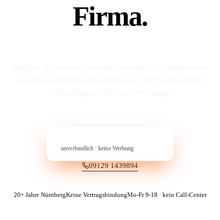
Firma.
Wählen Sie kurz aus, was Sie brauchen. Wir melden uns
mit einer ehrlichen Einschätzung in 24 Stunden. Kein
Verkaufs­gespräch, keine Werbung.
In 60 Sekunden anfragen
→︎
unverbindlich · keine Werbung
09129 1439894
20+ Jahre Nürnberg
Keine Vertragsbindung
Mo-Fr 9-18 · kein Call-Center