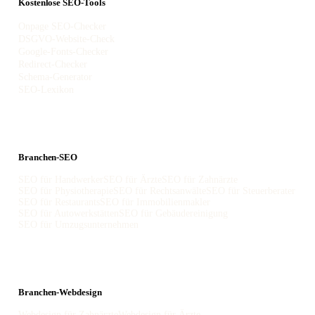
Kostenlose SEO-Tools
Onpage SEO-Checker
DSGVO-Website-Check
Google-Fonts-Checker
Redirect-Checker
Schema-Generator
SEO-Lexikon
Branchen-SEO
SEO für Handwerker
SEO für Ärzte
SEO für Zahnärzte
SEO für Physiotherapie
SEO für Rechtsanwälte
SEO für Steuerberater
SEO für Restaurants
SEO für Immobilienmakler
SEO für Autowerkstätten
SEO für Gebäudereinigung
SEO für Umzugsunternehmen
Branchen-Webdesign
Webdesign für Zahnärzte
Webdesign für Ärzte