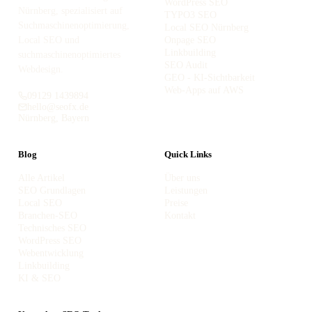
WordPress SEO
Nürnberg, spezialisiert auf
TYPO3 SEO
Suchmaschinenoptimierung,
Local SEO Nürnberg
Local SEO und
Onpage SEO
Linkbuilding
suchmaschinenoptimiertes
SEO Audit
Webdesign.
GEO - KI-Sichtbarkeit
Web-Apps auf AWS
09129 1439894
hello@seofx.de
Nürnberg, Bayern
Blog
Quick Links
Alle Artikel
Über uns
SEO Grundlagen
Leistungen
Local SEO
Preise
Branchen-SEO
Kontakt
Technisches SEO
WordPress SEO
Webentwicklung
Linkbuilding
KI & SEO