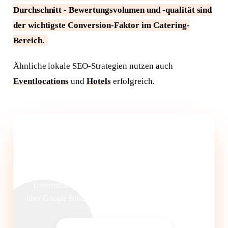
Durchschnitt - Bewertungsvolumen und -qualität sind
der wichtigste Conversion-Faktor im Catering-
Bereich.
Ähnliche lokale SEO-Strategien nutzen auch
Eventlocations
und
Hotels
erfolgreich.
Mehr Catering-Anfragen über Google
gewinnen.
Wir entwickeln eine SEO-Strategie für Ihr Catering-
Unternehmen - von Anlass-Seiten und Menü-SEO
über Google Business bis zu Bewertungsmanagement.