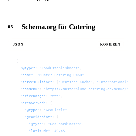
Schema.org für Catering
JSON
KOPIEREN
{
  "@type"
: 
"FoodEstablishment"
,
  "name"
: 
"Muster Catering GmbH"
,
  "servesCuisine"
: [
"Deutsche Küche"
, 
"International"
, 
"
  "hasMenu"
: 
"https://musterblume-catering.de/menue/"
,
  "priceRange"
: 
"€€€"
,
  "areaServed"
: {
    "@type"
: 
"GeoCircle"
,
    "geoMidpoint"
: {
      "@type"
: 
"GeoCoordinates"
,
      "latitude"
: 
49.45
,