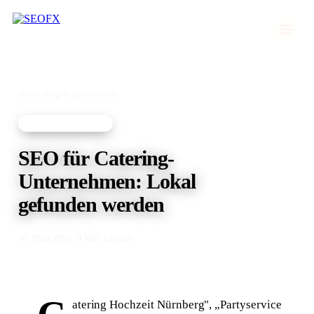
Home
›
Blog
›
Branchen-SEO
BRANCHEN-SEO
SEO für Catering-
Unternehmen: Lokal
gefunden werden
16. März 2025
· 3 Min. Lesezeit
atering Hochzeit Nürnberg", „Partyservice